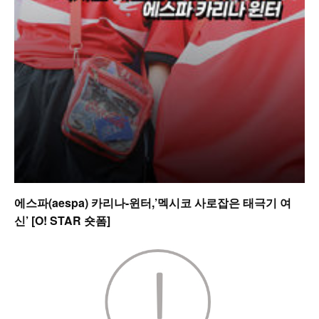
에스파(aespa) 카리나-윈터,’멕시코 사로잡은 태극기 여
신’ [O! STAR 숏폼]