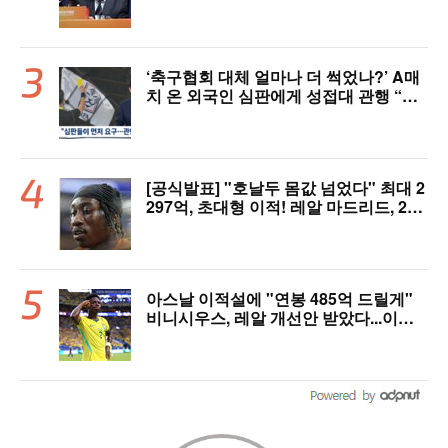
있다"…문체부와 법정 공방 나선다
‘축구협회 대체 얼마나 더 썩었나?’ A매
치 온 외국인 심판에게 성접대 관행 “그
래야 잘 불어주지 않겠나?”
[공식발표] "호날두 몸값 넘었다" 최대 2
297억, 초대형 이적! 레알 마드리드, 21
살 디오망데 품었다..."구단 역사상 가장
비싼 영입"
아스날 이적설에 "연봉 485억 드릴게"
비니시우스, 레알 개선안 받았다...이제
선택은 선수 몫