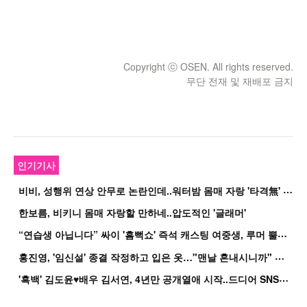
Copyright ⓒ OSEN. All rights reserved.
무단 전재 및 재배포 금지
인기기사
비
비, 성행위 연상 안무로 논란인데..워터밤 몸매 자랑 '타격無' 근황
한보름, 비키니 몸매 자랑할 만하네..압도적인 '글래머'
“
연습생 아닙니다” 싸이 '흠뻑쇼' 즉석 캐스팅 여중생, 루머 뿔났다[Oh!쎈 이...
홍
진영, '임신설' 종결 작정하고 입은 옷…"맨날 혼내시니까" 억울
'
흑백' 김도윤♥배우 김서연, 4년만 공개열애 시작..드디어 SNS에 노출 [핫피...