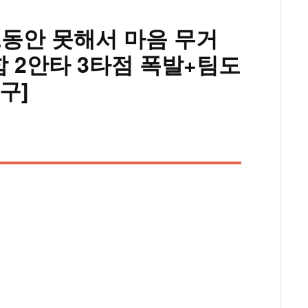
그동안 못해서 마음 무거
함 2안타 3타점 폭발+팀도
구]