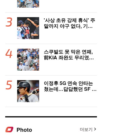
국민 유격수, 1차지명 좌
완 성장세에 대만족 "구
위 좋아지고 안정감 생겼
다" [오!쎈 대구]
'사상 초유 강제 휴식' 주
말까지 야구 없다, 기록
적 폭염에 전 경기 취소
결정…11일부터 오후 7
시 개시 [공식발표]
스쿠발도 못 막은 연패,
前KIA 좌완도 무리였
다…다저스, 오타니 2홈
런 활약에도 충격의 6연
패 수렁 [LAD 리뷰]
이정후 5G 연속 안타는
쳤는데…답답했던 SF 타
선, 텍사스에 0-6 완패 [S
F 리뷰]
Photo
더보기