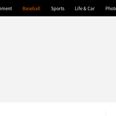
inment
Baseball
Sports
Life & Car
Phot