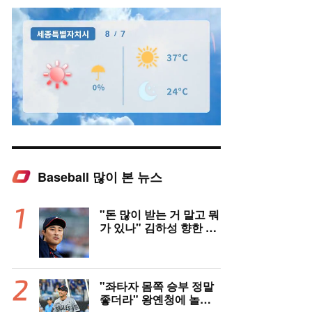
Baseball 많이 본 뉴스
Mute
"돈 많이 받는 거 말고 뭐
가 있나" 김하성 향한 현
지 매체 직격탄…"로스
터 한 자리 낭비" 날선 비
판
"좌타자 몸쪽 승부 정말
좋더라" 왕옌청에 놀란