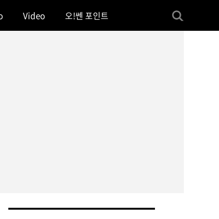
o
Video
오!쎈 포인트