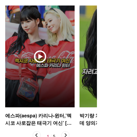
에스파(aespa) 카리나-윈터,’멕
박기량 치어리더, 자려고 
시코 사로잡은 태극기 여신’ [O!
데 양의지 [O! SPORTS 숏
STAR 숏폼]
1
/
5