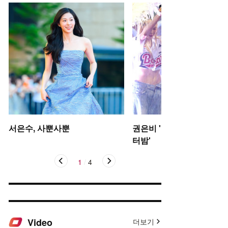
서은수, 사뿐사뿐
권은비 '야구장 더위 날리는
터밤'
1
/
4
Video
더보기