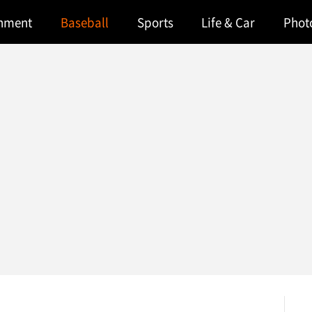
inment
Baseball
Sports
Life & Car
Phot