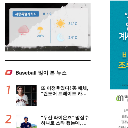
Baseball 많이 본 뉴스
Mute
또 이정후였다! 美 매체,
"린도어 트레이드 카드
될 수도" 충격 시나리오
제기
“두산 라이온즈” 말실수
하나로 스타 됐는데, 왜