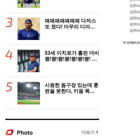
아직도 1군 데뷔 못했
나…월간 MVP 쾌거→폭
염 비밀병기 될까
패패패패패패패 다저스
또 졌다! 마무리 디아즈,
9회 끝내기 홈런에 무너
졌다 [LAD 리뷰]
53세 이치로가 홈런 더비
쾅!쾅!쾅!쾅!쾅!쾅!쾅! 실
화냐? “홈런은 힘으로 치
는 게 아니다”
시원한 돔구장 있는데 훈
련을 못한다, 키움 폭염·
콘서트 변수에 울상…후
반기 상승세 이어갈 수
있을까
Photo
더보기