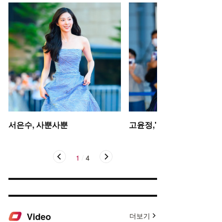
서은수, 사뿐사뿐
고윤정,'탄성을 자아내는 미
1
/
4
Video
더보기