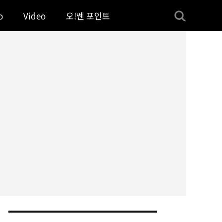
o
Video
오!쎈 포인트