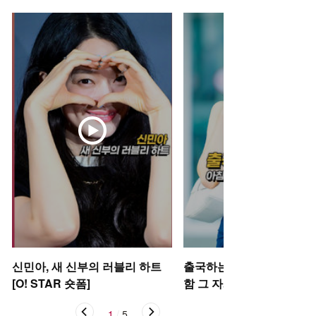
신민아, 새 신부의 러블리 하트
출국하는 박규영, 아침부터
[O! STAR 숏폼]
함 그 자체~ [O! STAR 숏폼
1
/
5