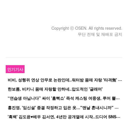
Copyright ⓒ OSEN. All rights reserved.
무단 전재 및 재배포 금지
인기기사
비
비, 성행위 연상 안무로 논란인데..워터밤 몸매 자랑 '타격無' 근황
한보름, 비키니 몸매 자랑할 만하네..압도적인 '글래머'
“
연습생 아닙니다” 싸이 '흠뻑쇼' 즉석 캐스팅 여중생, 루머 뿔났다[Oh!쎈 이...
홍
진영, '임신설' 종결 작정하고 입은 옷…"맨날 혼내시니까" 억울
'
흑백' 김도윤♥배우 김서연, 4년만 공개열애 시작..드디어 SNS에 노출 [핫피...