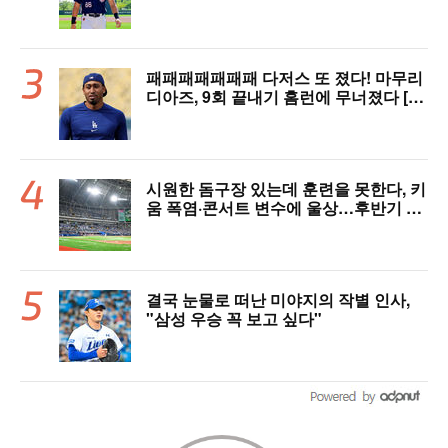
MVP 쾌거→폭염 비밀병기 될까
패패패패패패패 다저스 또 졌다! 마무리
디아즈, 9회 끝내기 홈런에 무너졌다 [L
AD 리뷰]
시원한 돔구장 있는데 훈련을 못한다, 키
움 폭염·콘서트 변수에 울상…후반기 상
승세 이어갈 수 있을까
결국 눈물로 떠난 미야지의 작별 인사,
"삼성 우승 꼭 보고 싶다"