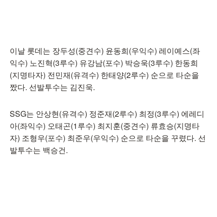
이날 롯데는 장두성(중견수) 윤동희(우익수) 레이예스(좌
익수) 노진혁(3루수) 유강남(포수) 박승욱(3루수) 한동희
(지명타자) 전민재(유격수) 한태양(2루수) 순으로 타순을
짰다. 선발투수는 김진욱.
SSG는 안상현(유격수) 정준재(2루수) 최정(3루수) 에레디
아(좌익수) 오태곤(1루수) 최지훈(중견수) 류효승(지명타
자) 조형우(포수) 최준우(우익수) 순으로 타순을 꾸렸다. 선
발투수는 백승건.