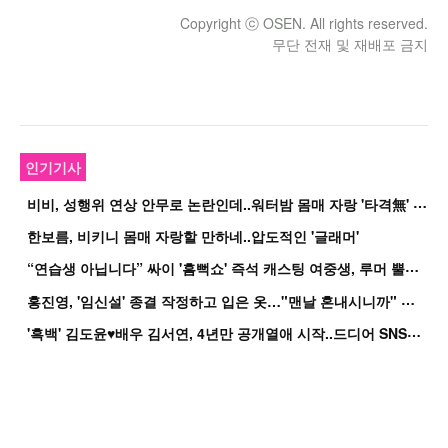
Copyright ⓒ OSEN. All rights reserved.
무단 전재 및 재배포 금지
인기기사
비
비, 성행위 연상 안무로 논란인데..워터밤 몸매 자랑 '타격無' 근황
한보름, 비키니 몸매 자랑할 만하네..압도적인 '글래머'
“
연습생 아닙니다” 싸이 '흠뻑쇼' 즉석 캐스팅 여중생, 루머 뿔났다[Oh!쎈 이...
홍
진영, '임신설' 종결 작정하고 입은 옷…"맨날 혼내시니까" 억울
'
흑백' 김도윤♥배우 김서연, 4년만 공개열애 시작..드디어 SNS에 노출 [핫피...