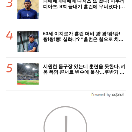
패패패패패패패 다저스 또 졌다! 마무리
디아즈, 9회 끝내기 홈런에 무너졌다 [L
AD 리뷰]
53세 이치로가 홈런 더비 쾅!쾅!쾅!쾅!
쾅!쾅!쾅! 실화냐? “홈런은 힘으로 치는
게 아니다”
시원한 돔구장 있는데 훈련을 못한다, 키
움 폭염·콘서트 변수에 울상…후반기 상
승세 이어갈 수 있을까