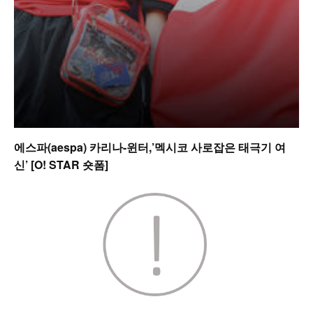
에스파(aespa) 카리나-윈터,’멕시코 사로잡은 태극기 여
신’ [O! STAR 숏폼]