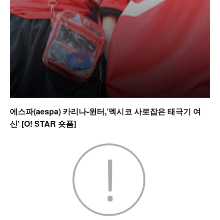
에스파(aespa) 카리나-윈터,’멕시코 사로잡은 태극기 여
신’ [O! STAR 숏폼]