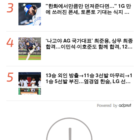
"한화에서만큼만 던져준다면…" 1G 만
에 쓰러진 폰세, 토론토 기대는 식지 않
았다
‘나고야 AG 국가대표’ 최준용, 상무 최종
합격…이민석·이호준도 함께 합격, 12월
7일 입대
13승 외인 방출→11승 3선발 마무리→1
1승 5선발 부진…염경엽 한숨, LG 선발
야구 살아날까