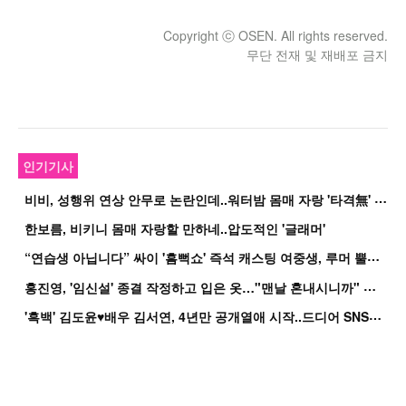
Copyright ⓒ OSEN. All rights reserved.
무단 전재 및 재배포 금지
인기기사
비
비, 성행위 연상 안무로 논란인데..워터밤 몸매 자랑 '타격無' 근황
한보름, 비키니 몸매 자랑할 만하네..압도적인 '글래머'
“
연습생 아닙니다” 싸이 '흠뻑쇼' 즉석 캐스팅 여중생, 루머 뿔났다[Oh!쎈 이...
홍
진영, '임신설' 종결 작정하고 입은 옷…"맨날 혼내시니까" 억울
'
흑백' 김도윤♥배우 김서연, 4년만 공개열애 시작..드디어 SNS에 노출 [핫피...