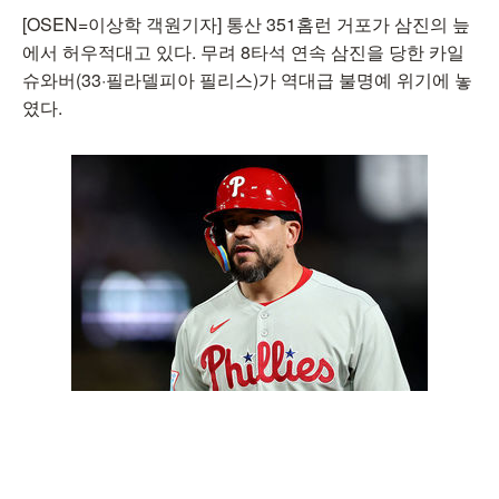
[OSEN=이상학 객원기자] 통산 351홈런 거포가 삼진의 늪
에서 허우적대고 있다. 무려 8타석 연속 삼진을 당한 카일
슈와버(33·필라델피아 필리스)가 역대급 불명예 위기에 놓
였다.