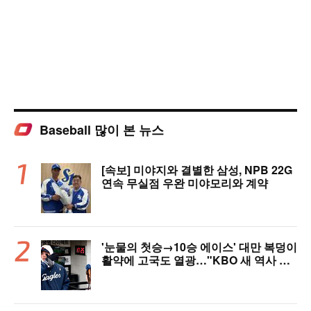
Baseball 많이 본 뉴스
[속보] 미야지와 결별한 삼성, NPB 22G
연속 무실점 우완 미야모리와 계약
'눈물의 첫승→10승 에이스' 대만 복덩이
활약에 고국도 열광…"KBO 새 역사 썼
다"