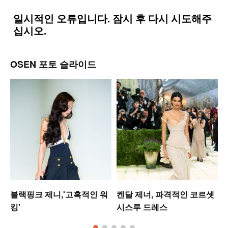
OSEN 포토 슬라이드
는
블랙핑크 제니,'고혹적인 워
켄달 제너, 파격적인 코르셋
킹'
시스루 드레스
모