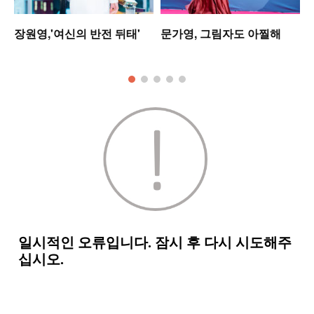
셋
장원영,'여신의 반전 뒤태'
문가영, 그림자도 아찔해