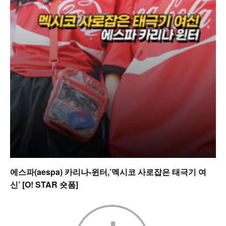
에스파(aespa) 카리나-윈터,’멕시코 사로잡은 태극기 여
신’ [O! STAR 숏폼]