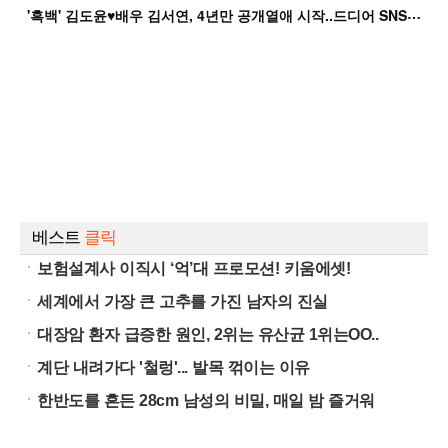
'
흑백' 김도윤♥배우 김서연, 4년만 공개열애 시작..드디어 SNS에 노출 [핫피...