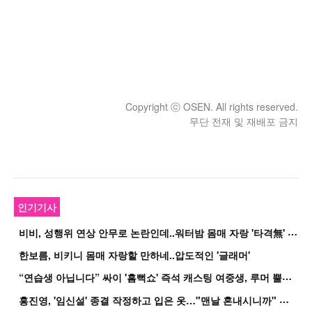
Copyright ⓒ OSEN. All rights reserved.
무단 전재 및 재배포 금지
인기기사
비
비, 성행위 연상 안무로 논란인데..워터밤 몸매 자랑 '타격無' 근황
한보름, 비키니 몸매 자랑할 만하네..압도적인 '글래머'
“
연습생 아닙니다” 싸이 '흠뻑쇼' 즉석 캐스팅 여중생, 루머 뿔났다[Oh!쎈 이...
홍
진영, '임신설' 종결 작정하고 입은 옷…"맨날 혼내시니까" 억울