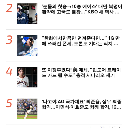
'눈물의 첫승→10승 에이스' 대만 복덩이
활약에 고국도 열광…"KBO 새 역사 썼
다"
"한화에서만큼만 던져준다면…" 1G 만
에 쓰러진 폰세, 토론토 기대는 식지 않
았다
또 이정후였다! 美 매체, "린도어 트레이
드 카드 될 수도" 충격 시나리오 제기
‘나고야 AG 국가대표’ 최준용, 상무 최종
합격…이민석·이호준도 함께 합격, 12월
7일 입대