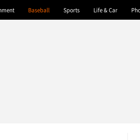
inment
Baseball
Sports
Life & Car
Ph