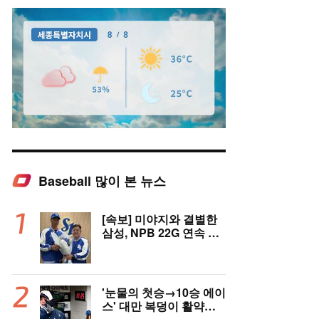
Baseball 많이 본 뉴스
Mute
[속보] 미야지와 결별한
삼성, NPB 22G 연속 무
실점 우완 미야모리와 계
약
'눈물의 첫승→10승 에이
스' 대만 복덩이 활약에