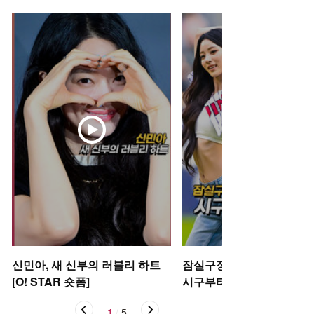
신민아, 새 신부의 러블리 하트
잠실구장 뒤흔든 미야오 안
[O! STAR 숏폼]
시구부터 댄스까지 [O! SP
S 숏폼]
1
/
5