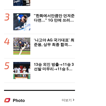
고국도 열광…"KBO 새
역사 썼다"
"한화에서만큼만 던져준
다면…" 1G 만에 쓰러진
폰세, 토론토 기대는 식
지 않았다
‘나고야 AG 국가대표’ 최
준용, 상무 최종 합격…
이민석·이호준도 함께 합
격, 12월 7일 입대
13승 외인 방출→11승 3
선발 마무리→11승 5선
발 부진…염경엽 한숨, L
G 선발야구 살아날까
Photo
더보기