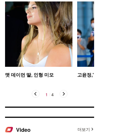
맷 데이먼 딸, 인형 미모
고윤정,'탄성을 자아내는 미
1
/
4
Video
더보기