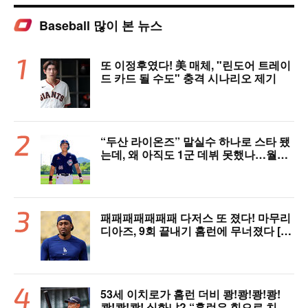
Baseball 많이 본 뉴스
또 이정후였다! 美 매체, "린도어 트레이
드 카드 될 수도" 충격 시나리오 제기
“두산 라이온즈” 말실수 하나로 스타 됐
는데, 왜 아직도 1군 데뷔 못했나…월간
MVP 쾌거→폭염 비밀병기 될까
패패패패패패패 다저스 또 졌다! 마무리
디아즈, 9회 끝내기 홈런에 무너졌다 [L
AD 리뷰]
53세 이치로가 홈런 더비 쾅!쾅!쾅!쾅!
쾅!쾅!쾅! 실화냐? “홈런은 힘으로 치는