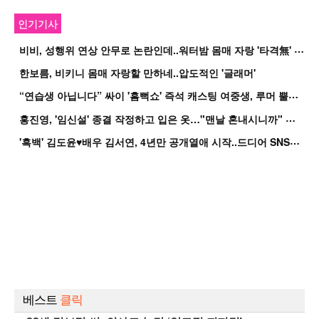
인기기사
비
비, 성행위 연상 안무로 논란인데..워터밤 몸매 자랑 '타격無' 근황
한보름, 비키니 몸매 자랑할 만하네..압도적인 '글래머'
“
연습생 아닙니다” 싸이 '흠뻑쇼' 즉석 캐스팅 여중생, 루머 뿔났다[Oh!쎈 이...
홍
진영, '임신설' 종결 작정하고 입은 옷…"맨날 혼내시니까" 억울
'
흑백' 김도윤♥배우 김서연, 4년만 공개열애 시작..드디어 SNS에 노출 [핫피...