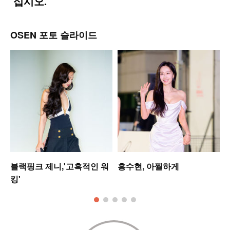
OSEN 포토 슬라이드
미
블랙핑크 제니,'고혹적인 워
홍수현, 아찔하게
킹'