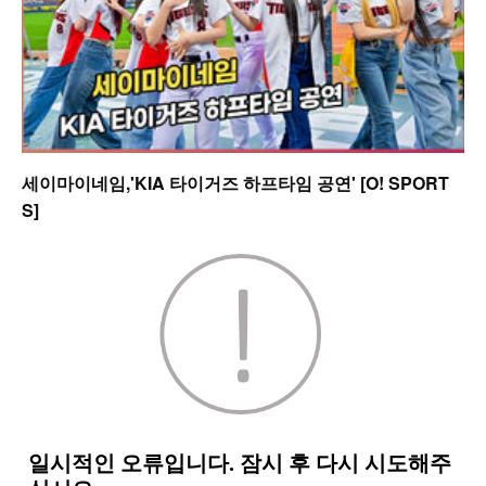
세이마이네임,'KIA 타이거즈 하프타임 공연' [O! SPORT
S]