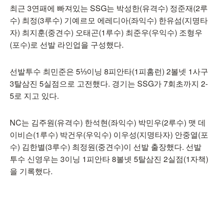
최근 3연패에 빠져있는 SSG는 박성한(유격수) 정준재(2루
수) 최정(3루수) 기예르모 에레디아(좌익수) 한유섬(지명타
자) 최지훈(중견수) 오태곤(1루수) 최준우(우익수) 조형우
(포수)로 선발 라인업을 구성했다.
선발투수 최민준은 5⅓이닝 8피안타(1피홈런) 2볼넷 1사구
3탈삼진 5실점으로 고전했다. 경기는 SSG가 7회초까지 2-
5로 지고 있다.
NC는 김주원(유격수) 한석현(좌익수) 박민우(2루수) 맷 데
이비슨(1루수) 박건우(우익수) 이우성(지명타자) 안중열(포
수) 김한별(3루수) 최정원(중견수)이 선발 출장했다. 선발
투수 신영우는 3이닝 1피안타 8볼넷 5탈삼진 2실점(1자책)
을 기록했다.