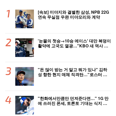
[속보] 미야지와 결별한 삼성, NPB 22G
연속 무실점 우완 미야모리와 계약
'눈물의 첫승→10승 에이스' 대만 복덩이
활약에 고국도 열광…"KBO 새 역사 썼
다"
"돈 많이 받는 거 말고 뭐가 있나" 김하
성 향한 현지 매체 직격탄…"로스터 한
자리 낭비" 날선 비판
"한화에서만큼만 던져준다면…" 1G 만
에 쓰러진 폰세, 토론토 기대는 식지 않
았다