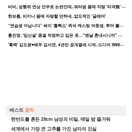
비
비, 성행위 연상 안무로 논란인데..워터밤 몸매 자랑 '타격無' 근황
한보름, 비키니 몸매 자랑할 만하네..압도적인 '글래머'
“
연습생 아닙니다” 싸이 '흠뻑쇼' 즉석 캐스팅 여중생, 루머 뿔났다[Oh!쎈 이...
홍
진영, '임신설' 종결 작정하고 입은 옷…"맨날 혼내시니까" 억울
'
흑백' 김도윤♥배우 김서연, 4년만 공개열애 시작..드디어 SNS에 노출 [핫피...