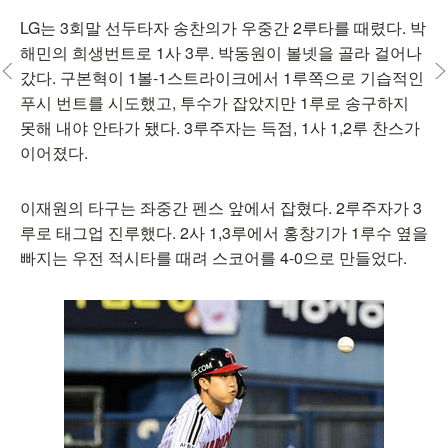
LG는 3회말 선두타자 송찬의가 우중간 2루타를 때렸다. 박
해민의 희생번트로 1사 3루. 박동원이 볼넷을 골라 걸어나
갔다. 구본혁이 1볼-1스트라이크에서 1루쪽으로 기습적인
푸시 번트를 시도했고, 투수가 잡았지만 1루로 송구하지
못해 내야 안타가 됐다. 3루주자는 득점, 1사 1,2루 찬스가
이어졌다.
이재원의 타구는 좌중간 펜스 앞에서 잡혔다. 2루주자가 3
루로 태그업 진루했다. 2사 1,3루에서 홍창기가 1루수 옆을
빠지는 우전 적시타를 때려 스코어를 4-0으로 만들었다.