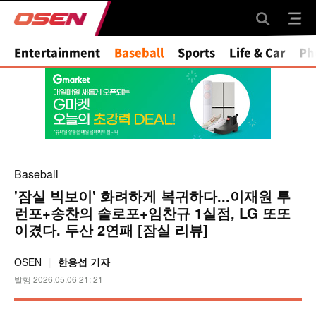
Mute
Entertainment
Baseball
Sports
Life & Car
Ph
Baseball
'잠실 빅보이' 화려하게 복귀하다...이재원 투
런포+송찬의 솔로포+임찬규 1실점, LG 또또
이겼다. 두산 2연패 [잠실 리뷰]
OSEN
한용섭 기자
발행 2026.05.06 21: 21