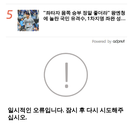
"좌타자 몸쪽 승부 정말 좋더라" 왕옌청
에 놀란 국민 유격수, 1차지명 좌완 성장
세에 대만족 "구위 좋아지고 안정감 생
겼다" [오!쎈 대구]