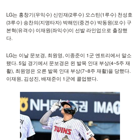
LG는 홍창기(우익수) 신민재(2루수) 오스틴(1루수) 천성호
(3루수) 송찬의(지명타자) 박해민(중견수) 박동원(포수) 구
본혁(유격수) 이재원(좌익수)이 선발 라인업으로 출장했
다.
LG는 이날 문보경, 최원영, 이종준이 1군 엔트리에서 말소
됐다. 5일 경기에서 문보경은 왼 발목 인대 부상(4~5주 재
활), 최원영은 오른 발목 인대 부상(7~8주 재활)을 당했다.
이재원, 김성진, 배재준이 1군에 콜업됐다.