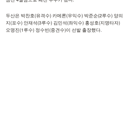
두산은 박찬호(유격수) 카메론(우익수) 박준순(2루수) 양의
지(포수) 안재석(3루수) 김민석(좌익수) 홍성호(지명타자)
오명진(1루수) 정수빈(중견수)이 선발 출장했다.