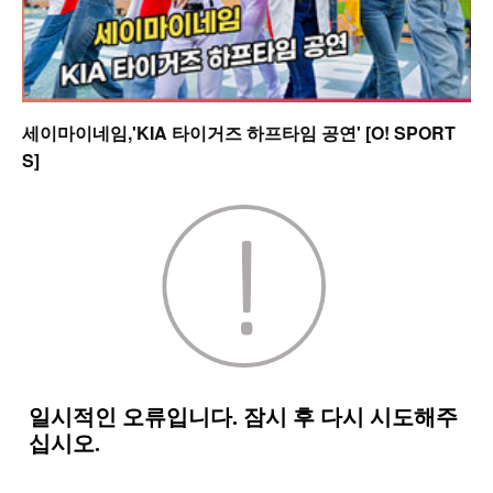
세이마이네임,'KIA 타이거즈 하프타임 공연' [O! SPORT
S]