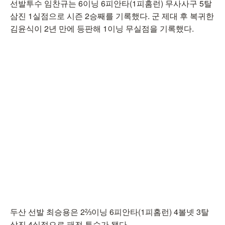
선발투수 임찬규는 6이닝 6피안타(1피홈런) 무사사구 5탈
삼진 1실점으로 시즌 2승째를 기록했다. 군 제대 후 복귀한
김윤식이 2년 만에 등판해 1이닝 무실점을 기록했다.
두산 선발 최승용은 2⅔이닝 6피안타(1피홈런) 4볼넷 3탈
삼진 4실점으로 패전 투수가 됐다.