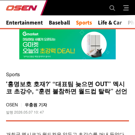
Entertainment
Baseball
Sports
Life & Car
Ph
Sports
'홍명보호 호재?' “대표팀 늦으면 OUT” 멕시
코 초강수, “훈련 불참하면 월드컵 탈락” 선언
OSEN
우충원 기자
발행 2026.05.07 10: 47
개최국 멕시코가 월드컵을 앞두고 초강수를 꺼내 들었다.