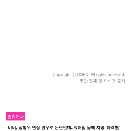
Copyright ⓒ OSEN. All rights reserved.
무단 전재 및 재배포 금지
인기기사
비
비, 성행위 연상 안무로 논란인데..워터밤 몸매 자랑 '타격無' 근황