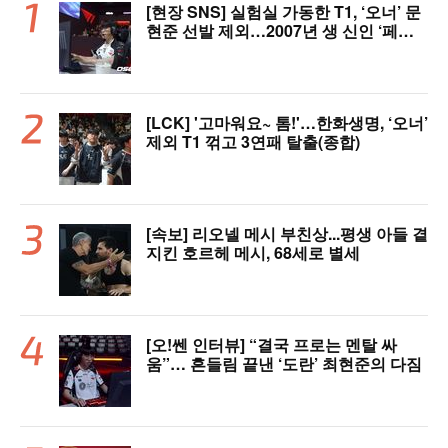
[현장 SNS] 실험실 가동한 T1, ‘오너’ 문
현준 선발 제외…2007년 생 신인 ‘페인
터’ 출전
[LCK] '고마워요~ 톰!'…한화생명, ‘오너’
제외 T1 꺾고 3연패 탈출(종합)
[속보] 리오넬 메시 부친상...평생 아들 곁
지킨 호르헤 메시, 68세로 별세
[오!쎈 인터뷰] “결국 프로는 멘탈 싸
움”… 흔들림 끝낸 ‘도란’ 최현준의 다짐