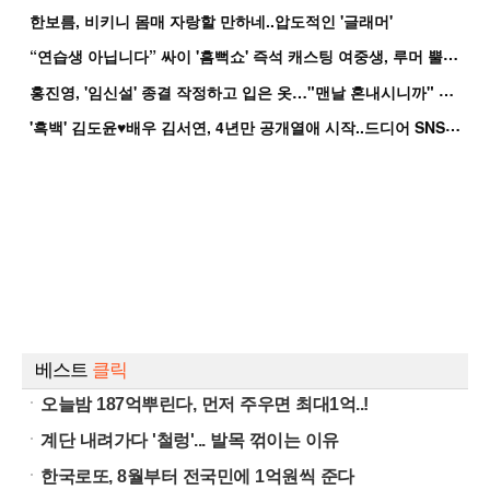
한보름, 비키니 몸매 자랑할 만하네..압도적인 '글래머'
“
연습생 아닙니다” 싸이 '흠뻑쇼' 즉석 캐스팅 여중생, 루머 뿔났다[Oh!쎈 이...
홍
진영, '임신설' 종결 작정하고 입은 옷…"맨날 혼내시니까" 억울
'
흑백' 김도윤♥배우 김서연, 4년만 공개열애 시작..드디어 SNS에 노출 [핫피...