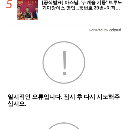
[공식발표] 아스날, '뉴캐슬 기둥' 브루노
기마랑이스 영입...등번호 39번+이적료
1428억