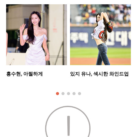
셋
홍수현, 아찔하게
있지 유나, 섹시한 와인드업