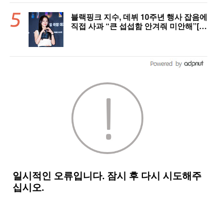
블랙핑크 지수, 데뷔 10주년 행사 잡음에
직접 사과 “큰 섭섭함 안겨줘 미안해”[핫
피플]