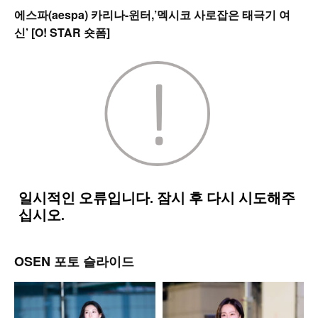
에스파(aespa) 카리나-윈터,’멕시코 사로잡은 태극기 여
신’ [O! STAR 숏폼]
OSEN 포토 슬라이드