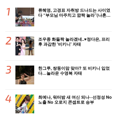
류혜영, 고경표 자취방 드나드는 사이였
다 “부모님 마주치고 깜짝 놀라”(나혼자
산다)
조우종 화들짝 놀라겠네..♥정다은, 프리
후 과감한 '비키니' 자태
한그루, 쌍둥이맘 맞아? 또 비키니 입었
다…놀라운 수영복 자태
최예나, 워터밤 새 여신 되나···선정성 No
노출 No 오로지 콘셉트로 승부