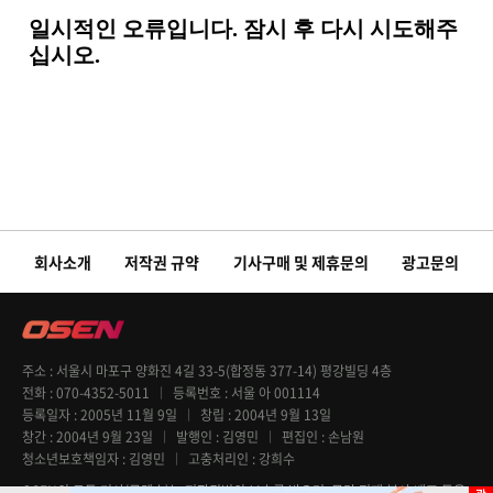
회사소개
저작권 규약
기사구매 및 제휴문의
광고문의
주소
서울시 마포구 양화진 4길 33-5(합정동 377-14) 평강빌딩 4층
전화
070-4352-5011
등록번호
서울 아 001114
등록일자
2005년 11월 9일
창립
2004년 9월 13일
창간
2004년 9월 23일
발행인
김영민
편집인
손남원
청소년보호책임자
김영민
고충처리인
강희수
OSEN의 모든 기사(콘텐츠)는 저작권법의 보호를 받으며, 무단 전재 복사 배포 등을