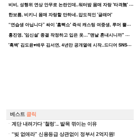
비
비, 성행위 연상 안무로 논란인데..워터밤 몸매 자랑 '타격無' 근황
한보름, 비키니 몸매 자랑할 만하네..압도적인 '글래머'
“
연습생 아닙니다” 싸이 '흠뻑쇼' 즉석 캐스팅 여중생, 루머 뿔났다[Oh!쎈 이...
홍
진영, '임신설' 종결 작정하고 입은 옷…"맨날 혼내시니까" 억울
'
흑백' 김도윤♥배우 김서연, 4년만 공개열애 시작..드디어 SNS에 노출 [핫피...