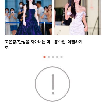
고윤정,'탄성을 자아내는 미
홍수현, 아찔하게
모'