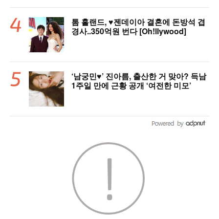
톰 홀랜드, ♥︎젠데이아 결혼에 돈방석 겹
경사..350억원 번다 [Oh!llywood]
‘남궁민♥’ 진아름, 출산한 거 맞아? 득남
1주일 만에 근황 공개 ‘여전한 미모’