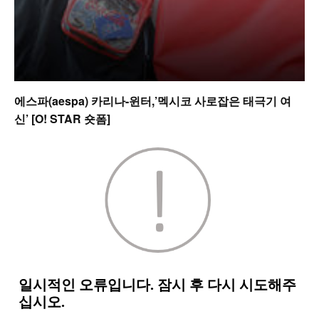
에스파(aespa) 카리나-윈터,’멕시코 사로잡은 태극기 여
신’ [O! STAR 숏폼]