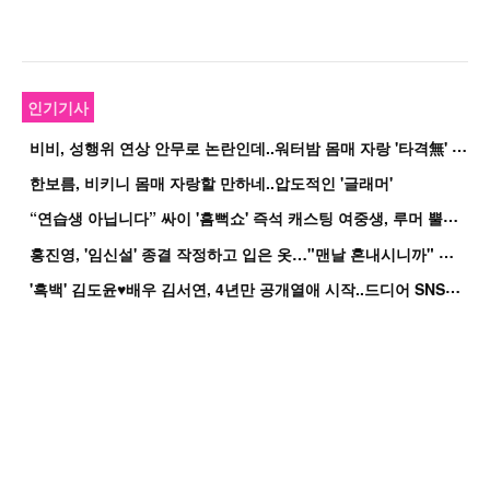
인기기사
비
비, 성행위 연상 안무로 논란인데..워터밤 몸매 자랑 '타격無' 근황
한보름, 비키니 몸매 자랑할 만하네..압도적인 '글래머'
“
연습생 아닙니다” 싸이 '흠뻑쇼' 즉석 캐스팅 여중생, 루머 뿔났다[Oh!쎈 이...
홍
진영, '임신설' 종결 작정하고 입은 옷…"맨날 혼내시니까" 억울
'
흑백' 김도윤♥배우 김서연, 4년만 공개열애 시작..드디어 SNS에 노출 [핫피...