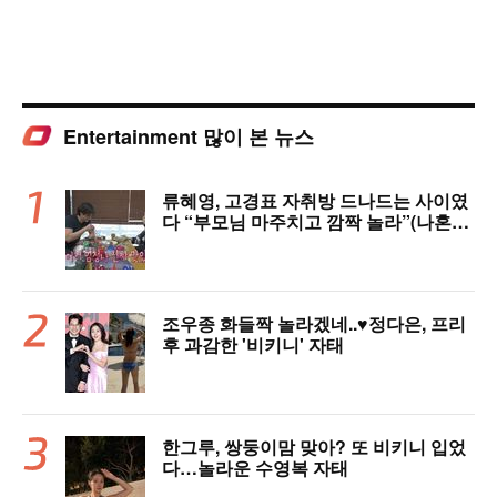
Entertainment 많이 본 뉴스
류혜영, 고경표 자취방 드나드는 사이였
다 “부모님 마주치고 깜짝 놀라”(나혼자
산다)
조우종 화들짝 놀라겠네..♥정다은, 프리
후 과감한 '비키니' 자태
한그루, 쌍둥이맘 맞아? 또 비키니 입었
다…놀라운 수영복 자태