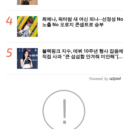
최예나, 워터밤 새 여신 되나···선정성 No
노출 No 오로지 콘셉트로 승부
블랙핑크 지수, 데뷔 10주년 행사 잡음에
직접 사과 “큰 섭섭함 안겨줘 미안해”[핫
피플]