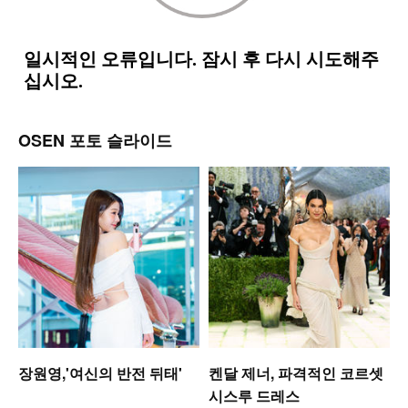
OSEN 포토 슬라이드
는
장원영,'여신의 반전 뒤태'
켄달 제너, 파격적인 코르셋
시스루 드레스
모