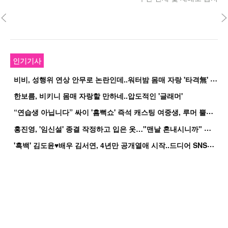
인기기사
비
비, 성행위 연상 안무로 논란인데..워터밤 몸매 자랑 '타격無' 근황
한보름, 비키니 몸매 자랑할 만하네..압도적인 '글래머'
“
연습생 아닙니다” 싸이 '흠뻑쇼' 즉석 캐스팅 여중생, 루머 뿔났다[Oh!쎈 이...
홍
진영, '임신설' 종결 작정하고 입은 옷…"맨날 혼내시니까" 억울
'
흑백' 김도윤♥배우 김서연, 4년만 공개열애 시작..드디어 SNS에 노출 [핫피...