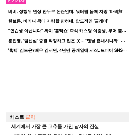
인기기사
비
비, 성행위 연상 안무로 논란인데..워터밤 몸매 자랑 '타격無' 근황
한보름, 비키니 몸매 자랑할 만하네..압도적인 '글래머'
“
연습생 아닙니다” 싸이 '흠뻑쇼' 즉석 캐스팅 여중생, 루머 뿔났다[Oh!쎈 이...
홍
진영, '임신설' 종결 작정하고 입은 옷…"맨날 혼내시니까" 억울
'
흑백' 김도윤♥배우 김서연, 4년만 공개열애 시작..드디어 SNS에 노출 [핫피...