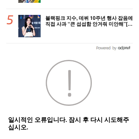
블랙핑크 지수, 데뷔 10주년 행사 잡음에
직접 사과 “큰 섭섭함 안겨줘 미안해”[핫
피플]