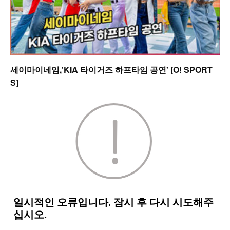
세이마이네임,'KIA 타이거즈 하프타임 공연' [O! SPORT
S]