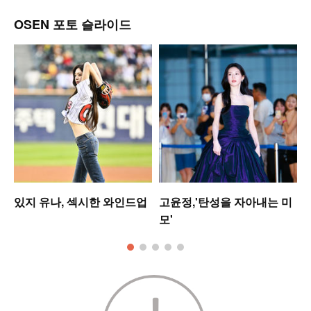
OSEN 포토 슬라이드
있지 유나, 섹시한 와인드업
고윤정,'탄성을 자아내는 미
모'
킹