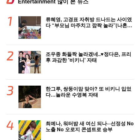
Entertainment 많이 본 뉴스
류혜영, 고경표 자취방 드나드는 사이였
다 “부모님 마주치고 깜짝 놀라”(나혼자
산다)
조우종 화들짝 놀라겠네..♥정다은, 프리
후 과감한 '비키니' 자태
한그루, 쌍둥이맘 맞아? 또 비키니 입었
다…놀라운 수영복 자태
최예나, 워터밤 새 여신 되나···선정성 No
노출 No 오로지 콘셉트로 승부