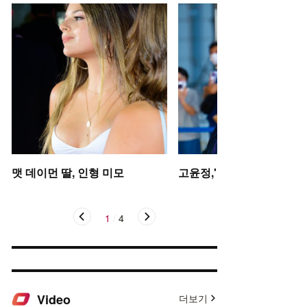
맷 데이먼 딸, 인형 미모
고윤정,'탄성을 자아내는 미
1
/
4
Video
더보기