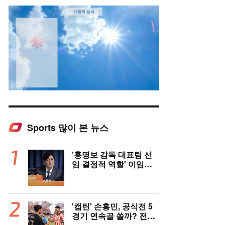
Sports 많이 본 뉴스
Mute
'홍명보 감독 대표팀 선
임 결정적 역할' 이임생
의 반격 "홍명보 선임 기
록 남아 있다"…문체부
와 법정 공방 나선다
'캡틴' 손흥민, 공식전 5
경기 연속골 쏠까? 전반