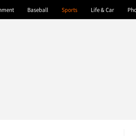
inment
Baseball
Sports
Life & Car
Ph