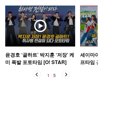
윤경호 ‘골하트’ 박지훈 ‘저장’ 케
세이마이네임,'KIA 타이거
미 폭발 포토타임 [O! STAR]
프타임 공연' [O! SPORTS
1
/
5