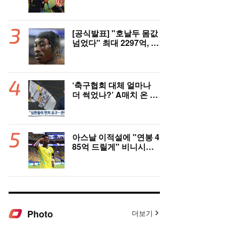
은 잠잠...'부앙가 선제골'
LAFC, 과달라하라와 1-
1 전반 종료
[공식발표] "호날두 몸값
넘었다" 최대 2297억, 초
대형 이적! 레알 마드리
드, 21살 디오망데 품었
다..."구단 역사상 가장
비싼 영입"
‘축구협회 대체 얼마나
더 썩었나?’ A매치 온 외
국인 심판에게 성접대 관
행 “그래야 잘 불어주지
않겠나?”
아스날 이적설에 "연봉 4
85억 드릴게" 비니시우
스, 레알 개선안 받았다...
이제 선택은 선수 몫
Photo
더보기