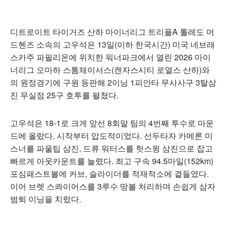
디트로이트 타이거즈 산하 마이너리그 트리플A 톨레도 머
드헨즈 소속의 고우석은 13일(이하 한국시간) 미국 네브래
스카주 파필리온에 위치한 워너파크에서 열린 2026 마이
너리그 오마하 스톰체이서스(캔자스시티 로열스 산하)와
의 원정경기에 구원 등판해 2이닝 1피안타 무사사구 3탈삼
진 무실점 25구 호투를 펼쳤다.
고우석은 18-1로 크게 앞선 8회말 팀의 4번째 투수로 마운
드에 올랐다. 시작부터 압도적이었다. 선두타자 카메론 미
스너를 파울팁 삼진, 드류 워터스를 헛스윙 삼진으로 잡고
빠르게 아웃카운트를 늘렸다. 최고 구속 94.5마일(152km)
포심패스트볼에 커브, 슬라이더를 적재적소에 곁들였다.
이어 브렛 스콰이어스를 3루수 땅볼 처리하며 손쉽게 삼자
범퇴 이닝을 치렀다.