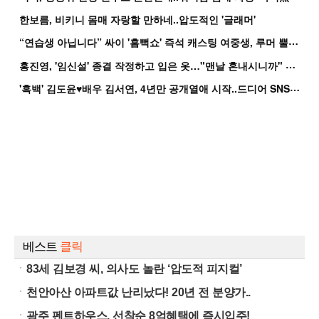
한보름, 비키니 몸매 자랑할 만하네..압도적인 '글래머'
“
연습생 아닙니다” 싸이 '흠뻑쇼' 즉석 캐스팅 여중생, 루머 뿔났다[Oh!쎈 이...
홍
진영, '임신설' 종결 작정하고 입은 옷…"맨날 혼내시니까" 억울
'
흑백' 김도윤♥배우 김서연, 4년만 공개열애 시작..드디어 SNS에 노출 [핫피...