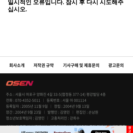
회사소개
저작권 규약
기사구매 및 제휴문의
광고문의
주소
서울시 마포구 양화진 4길 33-5(합정동 377-14) 평강빌딩 4층
전화
070-4352-5011
등록번호
서울 아 001114
등록일자
2005년 11월 9일
창립
2004년 9월 13일
창간
2004년 9월 23일
발행인
김영민
편집인
손남원
청소년보호책임자
김영민
고충처리인
강희수
OSEN의 모든 기사(콘텐츠)는 저작권법의 보호를 받으며, 무단 전재 복사 배포 등을
엄격히 금지합니다. Copyright @ OSEN All rights reserved.