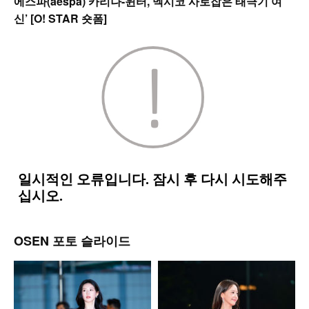
에스파(aespa) 카리나-윈터,’멕시코 사로잡은 태극기 여
신’ [O! STAR 숏폼]
OSEN 포토 슬라이드