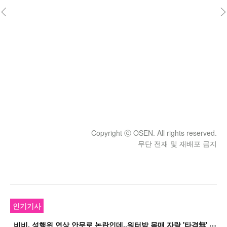
Copyright ⓒ OSEN. All rights reserved.
무단 전재 및 재배포 금지
인기기사
비
비, 성행위 연상 안무로 논란인데..워터밤 몸매 자랑 '타격無' 근황