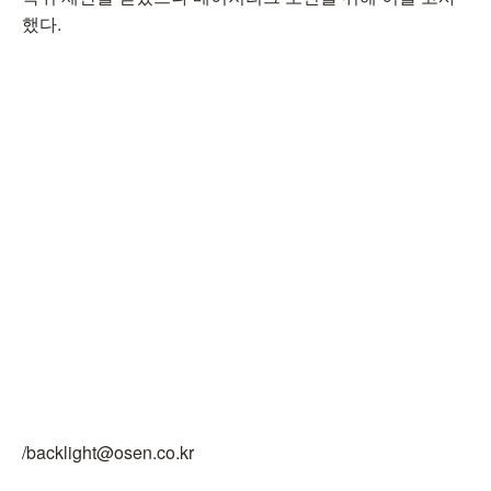
했다.
/backlight@osen.co.kr