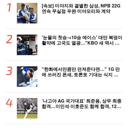
[속보] 미야지와 결별한 삼성, NPB 22G
연속 무실점 우완 미야모리와 계약
'눈물의 첫승→10승 에이스' 대만 복덩이
활약에 고국도 열광…"KBO 새 역사 썼
다"
"한화에서만큼만 던져준다면…" 1G 만
에 쓰러진 폰세, 토론토 기대는 식지 않
았다
‘나고야 AG 국가대표’ 최준용, 상무 최종
합격…이민석·이호준도 함께 합격, 12월
7일 입대