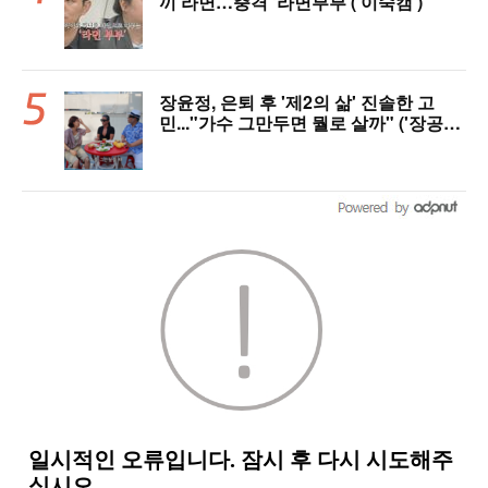
끼 라면…충격 ‘라면부부’(‘이숙캠’)
장윤정, 은퇴 후 '제2의 삶' 진솔한 고
민..."가수 그만두면 뭘로 살까" ('장공장
장윤정')