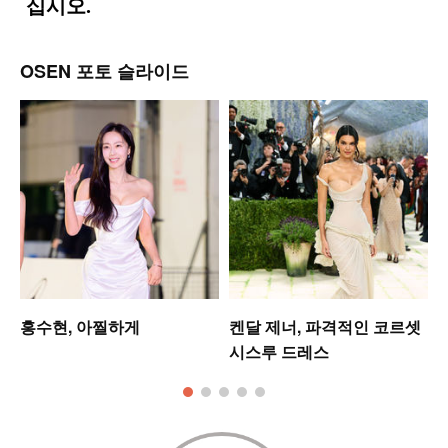
OSEN 포토 슬라이드
업
홍수현, 아찔하게
켄달 제너, 파격적인 코르셋
시스루 드레스