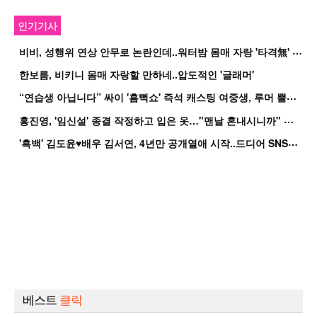
인기기사
비
비, 성행위 연상 안무로 논란인데..워터밤 몸매 자랑 '타격無' 근황
한보름, 비키니 몸매 자랑할 만하네..압도적인 '글래머'
“
연습생 아닙니다” 싸이 '흠뻑쇼' 즉석 캐스팅 여중생, 루머 뿔났다[Oh!쎈 이...
홍
진영, '임신설' 종결 작정하고 입은 옷…"맨날 혼내시니까" 억울
'
흑백' 김도윤♥배우 김서연, 4년만 공개열애 시작..드디어 SNS에 노출 [핫피...