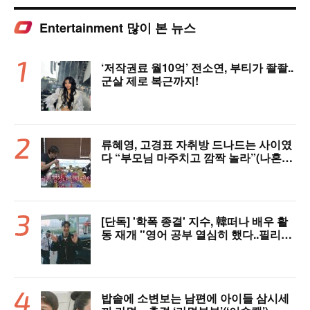
Entertainment 많이 본 뉴스
‘저작권료 월10억’ 전소연, 부티가 좔좔..
군살 제로 복근까지!
류혜영, 고경표 자취방 드나드는 사이였
다 “부모님 마주치고 깜짝 놀라”(나혼자
산다)
[단독] '학폭 종결' 지수, 韓떠나 배우 활
동 재개 "영어 공부 열심히 했다..필리핀
서 많이 배워"(인터뷰)
밥솥에 소변보는 남편에 아이들 삼시세