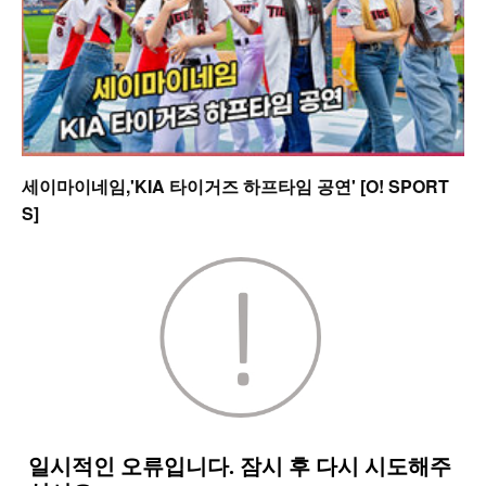
세이마이네임,'KIA 타이거즈 하프타임 공연' [O! SPORT
S]