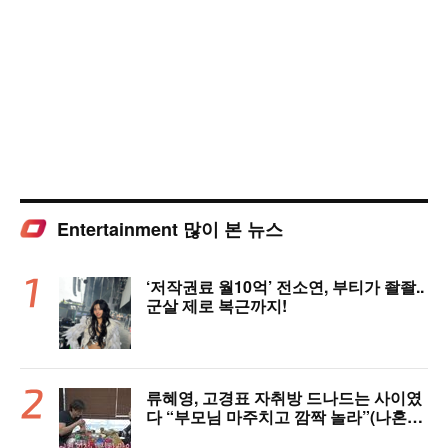
Entertainment 많이 본 뉴스
‘저작권료 월10억’ 전소연, 부티가 좔좔..
군살 제로 복근까지!
류혜영, 고경표 자취방 드나드는 사이였
다 “부모님 마주치고 깜짝 놀라”(나혼자
산다)