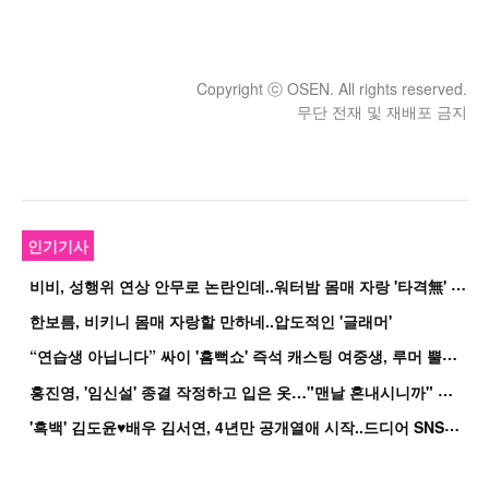
Copyright ⓒ OSEN. All rights reserved.
무단 전재 및 재배포 금지
인기기사
비
비, 성행위 연상 안무로 논란인데..워터밤 몸매 자랑 '타격無' 근황
한보름, 비키니 몸매 자랑할 만하네..압도적인 '글래머'
“
연습생 아닙니다” 싸이 '흠뻑쇼' 즉석 캐스팅 여중생, 루머 뿔났다[Oh!쎈 이...
홍
진영, '임신설' 종결 작정하고 입은 옷…"맨날 혼내시니까" 억울
'
흑백' 김도윤♥배우 김서연, 4년만 공개열애 시작..드디어 SNS에 노출 [핫피...