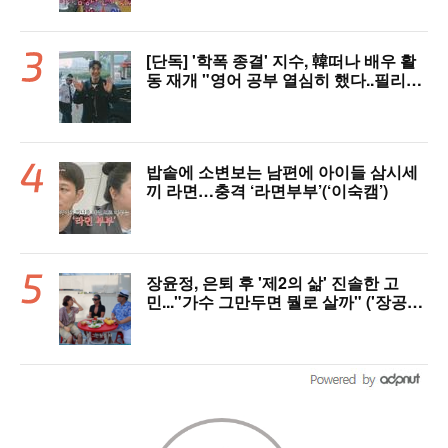
[단독] '학폭 종결' 지수, 韓떠나 배우 활
동 재개 "영어 공부 열심히 했다..필리핀
서 많이 배워"(인터뷰)
밥솥에 소변보는 남편에 아이들 삼시세
끼 라면…충격 ‘라면부부’(‘이숙캠’)
장윤정, 은퇴 후 '제2의 삶' 진솔한 고
민..."가수 그만두면 뭘로 살까" ('장공장
장윤정')