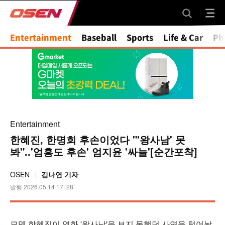
Mute
Entertainment
Baseball
Sports
Life & Car
Ph
Entertainment
한혜진, 한명회 후손이었다 "'왕사남' 못
봐"..'엄흥도 후손' 엄지윤 '싸늘'[순간포착]
OSEN
김나연 기자
발행 2026.05.14 17: 28
모델 한혜진이 영화 '왕사남'을 보지 못했던 사연을 털어놨