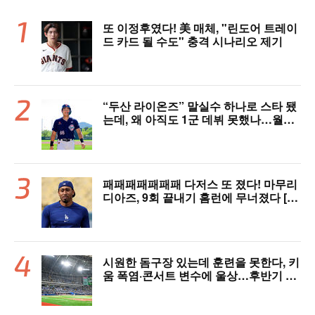
또 이정후였다! 美 매체, "린도어 트레이
드 카드 될 수도" 충격 시나리오 제기
“두산 라이온즈” 말실수 하나로 스타 됐
는데, 왜 아직도 1군 데뷔 못했나…월간
MVP 쾌거→폭염 비밀병기 될까
패패패패패패패 다저스 또 졌다! 마무리
디아즈, 9회 끝내기 홈런에 무너졌다 [L
AD 리뷰]
시원한 돔구장 있는데 훈련을 못한다, 키
움 폭염·콘서트 변수에 울상…후반기 상
승세 이어갈 수 있을까