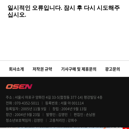
회사소개
저작권 규약
기사구매 및 제휴문의
광고문의
주소
서울시 마포구 양화진 4길 33-5(합정동 377-14) 평강빌딩 4층
전화
070-4352-5011
등록번호
서울 아 001114
등록일자
2005년 11월 9일
창립
2004년 9월 13일
창간
2004년 9월 23일
발행인
김영민
편집인
손남원
청소년보호책임자
김영민
고충처리인
강희수
OSEN의 모든 기사(콘텐츠)는 저작권법의 보호를 받으며, 무단 전재 복사 배포 등을