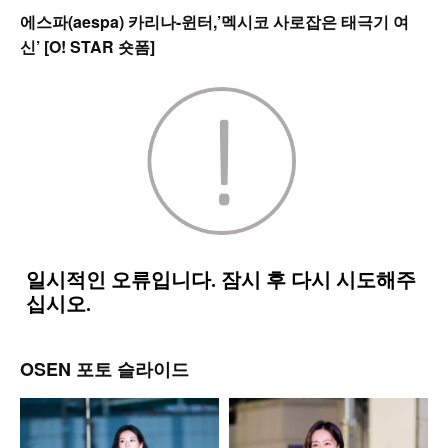
에스파(aespa) 카리나-윈터,’멕시코 사로잡은 태극기 여
신’ [O! STAR 숏폼]
OSEN 포토 슬라이드