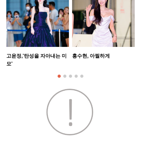
셋
고윤정,'탄성을 자아내는 미
홍수현, 아찔하게
모'