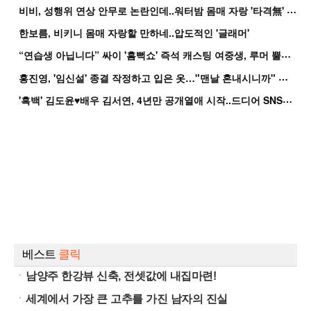
비
비, 성행위 연상 안무로 논란인데..워터밤 몸매 자랑 '타격無' 근황
한보름, 비키니 몸매 자랑할 만하네..압도적인 '글래머'
“
연습생 아닙니다” 싸이 '흠뻑쇼' 즉석 캐스팅 여중생, 루머 뿔났다[Oh!쎈 이...
홍
진영, '임신설' 종결 작정하고 입은 옷…"맨날 혼내시니까" 억울
'
흑백' 김도윤♥배우 김서연, 4년만 공개열애 시작..드디어 SNS에 노출 [핫피...