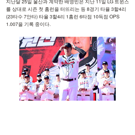
지난달 25일 울산과 계약한 배영빈은 지난 11일 LG 트윈스
를 상대로 시즌 첫 홈런을 터뜨리는 등 8경기 타율 3할4리
(23타수 7안타) 타율 3할4리 1홈런 6타점 10득점 OPS
1.007을 기록 중이다.