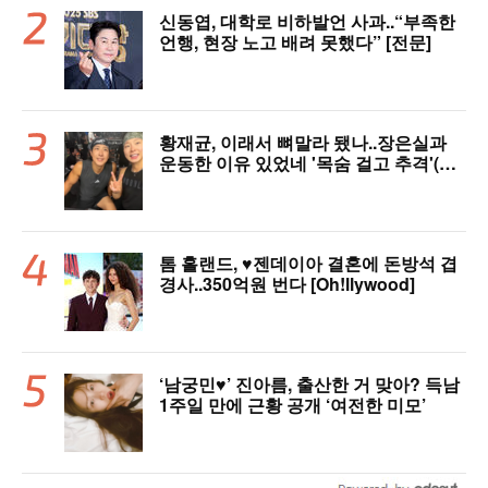
신동엽, 대학로 비하발언 사과..“부족한
언행, 현장 노고 배려 못했다” [전문]
황재균, 이래서 뼈말라 됐나..장은실과
운동한 이유 있었네 '목숨 걸고 추격'(술
래게임)
톰 홀랜드, ♥︎젠데이아 결혼에 돈방석 겹
경사..350억원 번다 [Oh!llywood]
‘남궁민♥’ 진아름, 출산한 거 맞아? 득남
1주일 만에 근황 공개 ‘여전한 미모’