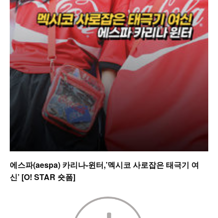
에스파(aespa) 카리나-윈터,’멕시코 사로잡은 태극기 여
신’ [O! STAR 숏폼]