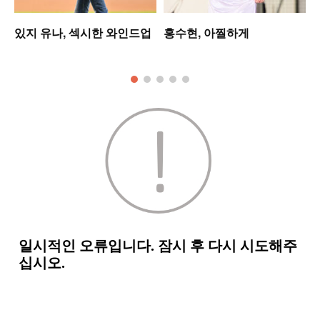
있지 유나, 섹시한 와인드업
홍수현, 아찔하게
모