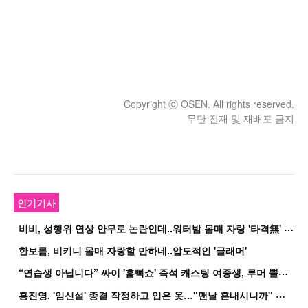
Copyright ⓒ OSEN. All rights reserved.
무단 전재 및 재배포 금지
인기기사
비
비, 성행위 연상 안무로 논란인데..워터밤 몸매 자랑 '타격無' 근황
한보름, 비키니 몸매 자랑할 만하네..압도적인 '글래머'
“
연습생 아닙니다” 싸이 '흠뻑쇼' 즉석 캐스팅 여중생, 루머 뿔났다[Oh!쎈 이...
홍
진영, '임신설' 종결 작정하고 입은 옷…"맨날 혼내시니까" 억울