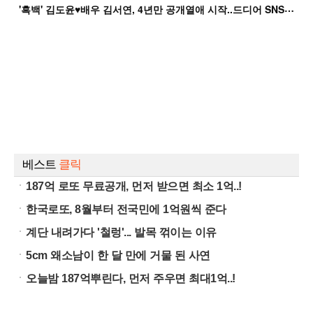
'
흑백' 김도윤♥배우 김서연, 4년만 공개열애 시작..드디어 SNS에 노출 [핫피...