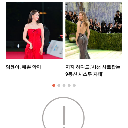
임윤아, 예쁜 악마
지지 하디드,'시선 사로잡는
9등신 시스루 자태'
킹