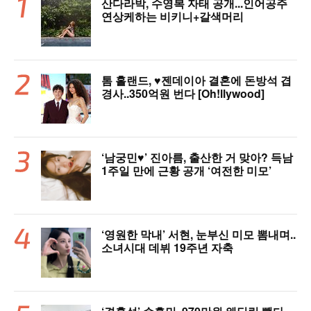
산다라박, 수영복 자태 공개...인어공주
연상케하는 비키니+갈색머리
톰 홀랜드, ♥︎젠데이아 결혼에 돈방석 겹
경사..350억원 번다 [Oh!llywood]
‘남궁민♥’ 진아름, 출산한 거 맞아? 득남
1주일 만에 근황 공개 ‘여전한 미모’
‘영원한 막내’ 서현, 눈부신 미모 뽐내며..
소녀시대 데뷔 19주년 자축