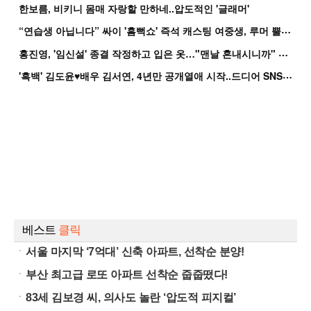
한보름, 비키니 몸매 자랑할 만하네..압도적인 '글래머'
“
연습생 아닙니다” 싸이 '흠뻑쇼' 즉석 캐스팅 여중생, 루머 뿔났다[Oh!쎈 이...
홍
진영, '임신설' 종결 작정하고 입은 옷…"맨날 혼내시니까" 억울
'
흑백' 김도윤♥배우 김서연, 4년만 공개열애 시작..드디어 SNS에 노출 [핫피...