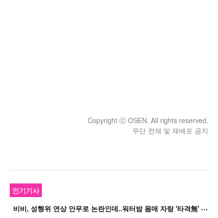
Copyright ⓒ OSEN. All rights reserved.
무단 전재 및 재배포 금지
인기기사
비
비, 성행위 연상 안무로 논란인데..워터밤 몸매 자랑 '타격無' 근황