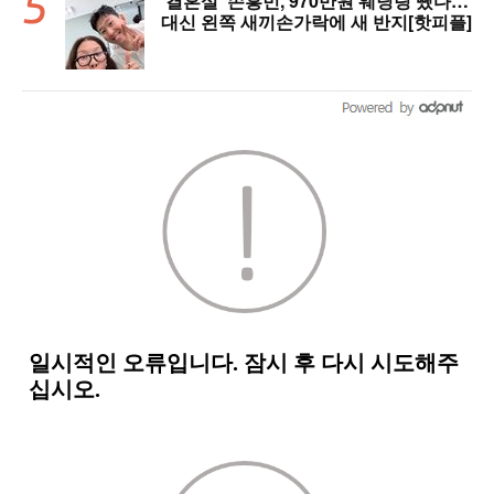
‘결혼설’ 손흥민, 970만원 웨딩링 뺐다…
대신 왼쪽 새끼손가락에 새 반지[핫피플]