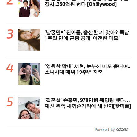
경사..350억원 번다 [Oh!llywood]
‘남궁민♥’ 진아름, 출산한 거 맞아? 득남
1주일 만에 근황 공개 ‘여전한 미모’
‘영원한 막내’ 서현, 눈부신 미모 뽐내며..
소녀시대 데뷔 19주년 자축
‘결혼설’ 손흥민, 970만원 웨딩링 뺐다…
대신 왼쪽 새끼손가락에 새 반지[핫피플]