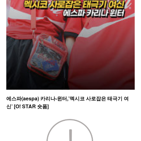
에스파(aespa) 카리나-윈터,’멕시코 사로잡은 태극기 여
신’ [O! STAR 숏폼]