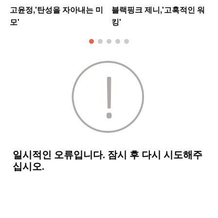
셋
고윤정,'탄성을 자아내는 미
블랙핑크 제니,'고혹적인 워
모'
킹'