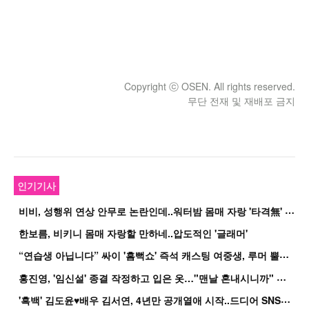
Copyright ⓒ OSEN. All rights reserved.
무단 전재 및 재배포 금지
인기기사
비
비, 성행위 연상 안무로 논란인데..워터밤 몸매 자랑 '타격無' 근황
한보름, 비키니 몸매 자랑할 만하네..압도적인 '글래머'
“
연습생 아닙니다” 싸이 '흠뻑쇼' 즉석 캐스팅 여중생, 루머 뿔났다[Oh!쎈 이...
홍
진영, '임신설' 종결 작정하고 입은 옷…"맨날 혼내시니까" 억울
'
흑백' 김도윤♥배우 김서연, 4년만 공개열애 시작..드디어 SNS에 노출 [핫피...