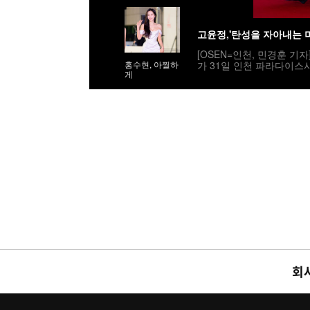
고윤정,'탄성을 자아내는 
[OSEN=인천, 민경훈 기
가 31일 인천 파라다이스
홍수현, 아찔하
게
민국 최초로 시도된 오리
사회는 전현무와 임윤아로
밟고 있다. 2025.07.31 / r
회