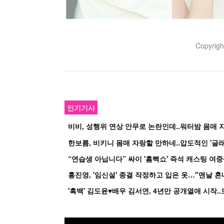
Copyrig
인기기사
비비, 성행위 연상 안무로 논란인데..워터밤 몸매 자
한보름, 비키니 몸매 자랑할 만하네..압도적인 '글래
홍진영, '임신설' 종결 작정하고 입은 옷…"맨날 