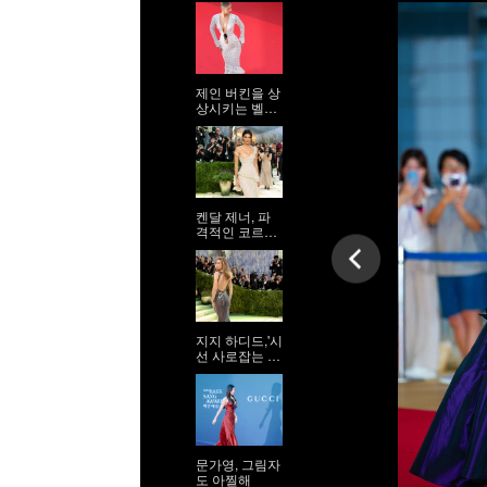
제인 버킨을 상
상시키는 벨라
하디드
켄달 제너, 파
격적인 코르셋
시스루 드레스
지지 하디드,'시
선 사로잡는 9
등신 시스루 자
태'
문가영, 그림자
도 아찔해