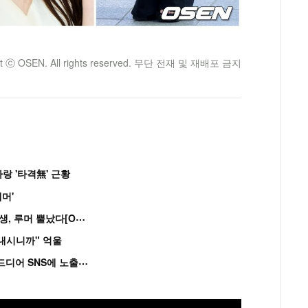
ht ⓒ OSEN. All rights reserved. 무단 전재 및 재배포 금지
랑 '타격無' 근황
머'
“
연습생 아닙니다” 싸이 '흠뻑쇼' 즉석 캐스팅 여중생, 루머 뿔났다[Oh!쎈 이...
혼내시니까" 억울
'
흑백' 김도윤♥배우 김서연, 4년만 공개열애 시작..드디어 SNS에 노출 [핫피...