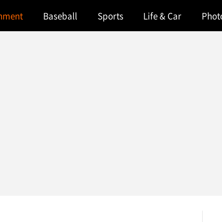
inment
Baseball
Sports
Life & Car
Phot