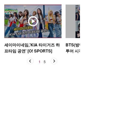
세이마이네임,'KIA 타이거즈 하
BTS(방탄소년단), 아리랑
프타임 공연' [O! SPORTS]
투어 시작 [O! STAR]
1
/
5