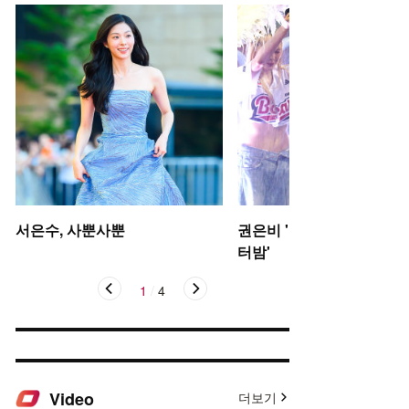
서은수, 사뿐사뿐
권은비 '야구장 더위 날리는
터밤'
1
/
4
Video
더보기