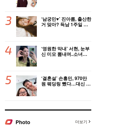
억원 번다 [Oh!llywood]
‘남궁민♥’ 진아름, 출산한
거 맞아? 득남 1주일 만
에 근황 공개 ‘여전한 미
모’
‘영원한 막내’ 서현, 눈부
신 미모 뽐내며..소녀시
대 데뷔 19주년 자축
‘결혼설’ 손흥민, 970만
원 웨딩링 뺐다…대신 왼
쪽 새끼손가락에 새 반지
[핫피플]
Photo
더보기