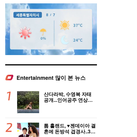
Entertainment 많이 본 뉴스
Mute
산다라박, 수영복 자태
공개...인어공주 연상케
하는 비키니+갈색머리
톰 홀랜드, ♥︎젠데이아 결
혼에 돈방석 겹경사..350