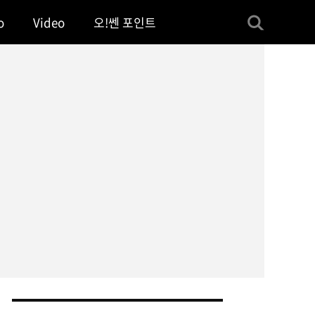
o
Video
오!쎈 포인트