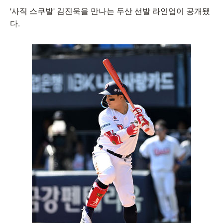
'사직 스쿠발' 김진욱을 만나는 두산 선발 라인업이 공개됐
다.