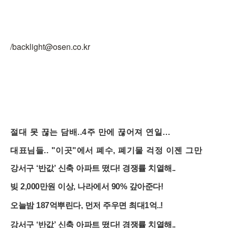
/backlight@osen.co.kr