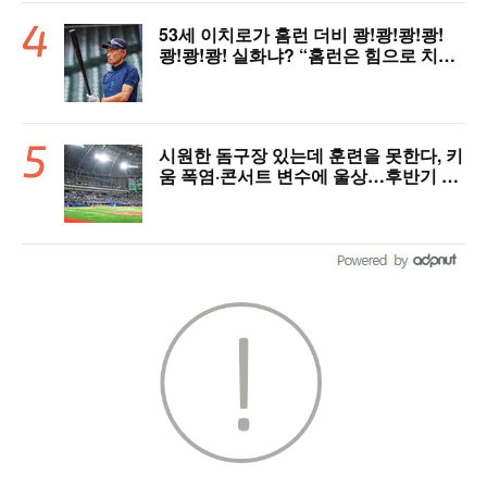
53세 이치로가 홈런 더비 쾅!쾅!쾅!쾅!
쾅!쾅!쾅! 실화냐? “홈런은 힘으로 치는
게 아니다”
시원한 돔구장 있는데 훈련을 못한다, 키
움 폭염·콘서트 변수에 울상…후반기 상
승세 이어갈 수 있을까