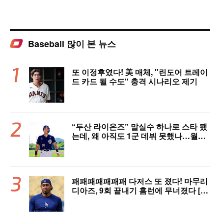
Baseball 많이 본 뉴스
또 이정후였다! 美 매체, "린도어 트레이
드 카드 될 수도" 충격 시나리오 제기
“두산 라이온즈” 말실수 하나로 스타 됐
는데, 왜 아직도 1군 데뷔 못했나…월간
MVP 쾌거→폭염 비밀병기 될까
패패패패패패패 다저스 또 졌다! 마무리
디아즈, 9회 끝내기 홈런에 무너졌다 [L
AD 리뷰]