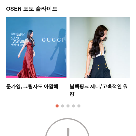
OSEN 포토 슬라이드
업
문가영, 그림자도 아찔해
블랙핑크 제니,'고혹적인 워
킹'