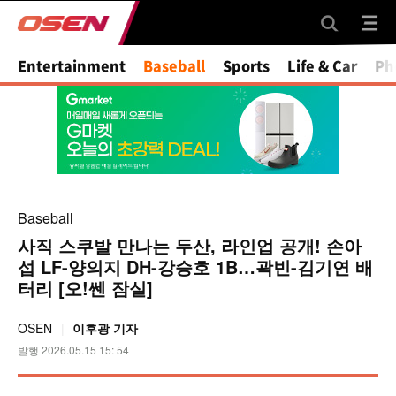
Entertainment
Baseball
Sports
Life & Car
Ph
Baseball
사직 스쿠발 만나는 두산, 라인업 공개! 손아
섭 LF-양의지 DH-강승호 1B…곽빈-김기연 배
터리 [오!쎈 잠실]
OSEN
이후광 기자
발행 2026.05.15 15: 54