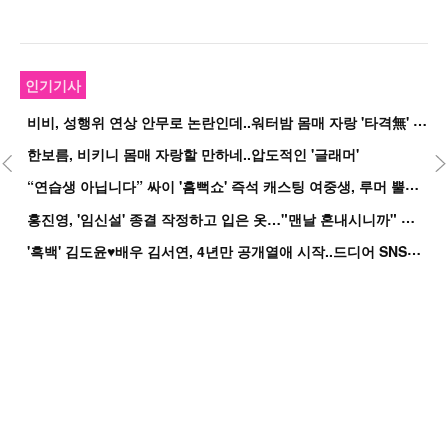
인기기사
비
비, 성행위 연상 안무로 논란인데..워터밤 몸매 자랑 '타격無' 근황
한보름, 비키니 몸매 자랑할 만하네..압도적인 '글래머'
“
연습생 아닙니다” 싸이 '흠뻑쇼' 즉석 캐스팅 여중생, 루머 뿔났다[Oh!쎈 이...
홍
진영, '임신설' 종결 작정하고 입은 옷…"맨날 혼내시니까" 억울
'
흑백' 김도윤♥배우 김서연, 4년만 공개열애 시작..드디어 SNS에 노출 [핫피...