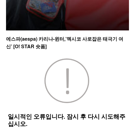
에스파(aespa) 카리나-윈터,’멕시코 사로잡은 태극기 여
신’ [O! STAR 숏폼]