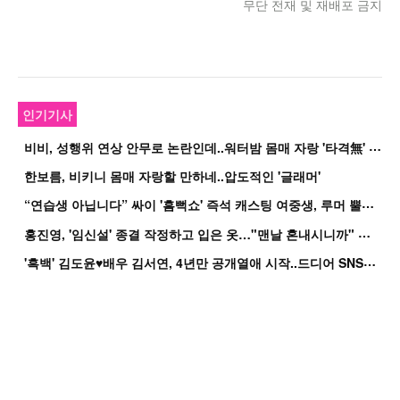
무단 전재 및 재배포 금지
인기기사
비
비, 성행위 연상 안무로 논란인데..워터밤 몸매 자랑 '타격無' 근황
한보름, 비키니 몸매 자랑할 만하네..압도적인 '글래머'
“
연습생 아닙니다” 싸이 '흠뻑쇼' 즉석 캐스팅 여중생, 루머 뿔났다[Oh!쎈 이...
홍
진영, '임신설' 종결 작정하고 입은 옷…"맨날 혼내시니까" 억울
'
흑백' 김도윤♥배우 김서연, 4년만 공개열애 시작..드디어 SNS에 노출 [핫피...