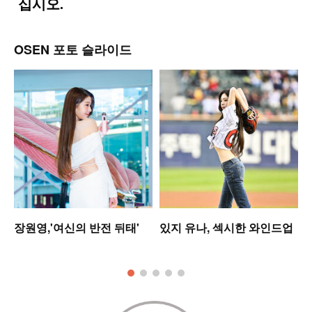
OSEN 포토 슬라이드
는
장원영,'여신의 반전 뒤태'
있지 유나, 섹시한 와인드업