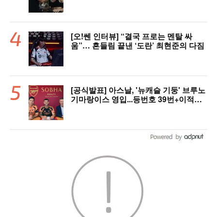
[오!쎈 인터뷰] “결국 프로는 멘탈 싸
움”… 흔들림 끝낸 ‘도란’ 최현준의 다짐
[공식발표] 아스날, '뉴캐슬 기둥' 브루노
기마랑이스 영입...등번호 39번+이적료
1428억