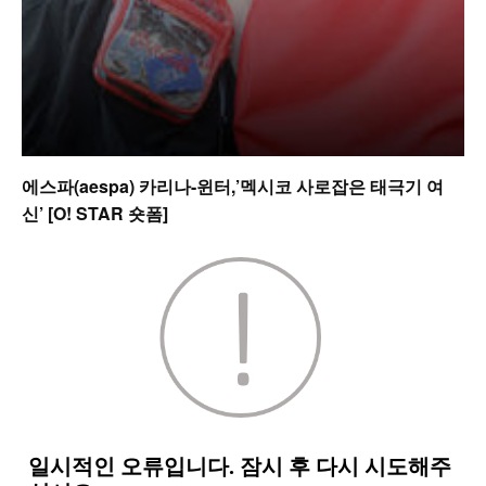
에스파(aespa) 카리나-윈터,’멕시코 사로잡은 태극기 여
신’ [O! STAR 숏폼]