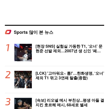
Sports 많이 본 뉴스
[현장 SNS] 실험실 가동한 T1, ‘오너’ 문
현준 선발 제외…2007년 생 신인 ‘페인
터’ 출전
[LCK] '고마워요~ 톰!'…한화생명, ‘오너’
제외 T1 꺾고 3연패 탈출(종합)
[속보] 리오넬 메시 부친상...평생 아들 곁
지킨 호르헤 메시, 68세로 별세