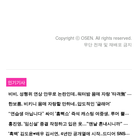
Copyright ⓒ OSEN. All rights reserved.
무단 전재 및 재배포 금지
인기기사
비
비, 성행위 연상 안무로 논란인데..워터밤 몸매 자랑 '타격無' 근황
한보름, 비키니 몸매 자랑할 만하네..압도적인 '글래머'
“
연습생 아닙니다” 싸이 '흠뻑쇼' 즉석 캐스팅 여중생, 루머 뿔났다[Oh!쎈 이...
홍
진영, '임신설' 종결 작정하고 입은 옷…"맨날 혼내시니까" 억울
'
흑백' 김도윤♥배우 김서연, 4년만 공개열애 시작..드디어 SNS에 노출 [핫피...