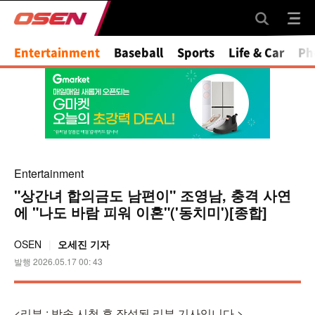
Mute
Entertainment
Baseball
Sports
Life & Car
Ph
Entertainment
"상간녀 합의금도 남편이" 조영남, 충격 사연
에 "나도 바람 피워 이혼"('동치미')[종합]
OSEN
오세진 기자
발행 2026.05.17 00: 43
<리뷰 : 방송 시청 후 작성된 리뷰 기사입니다.>