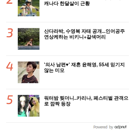
캐나다 한달살이 근황
산다라박, 수영복 자태 공개...인어공주
연상케하는 비키니+갈색머리
'의사 남편♥' 재혼 윤해영, 55세 믿기지
않는 미모
워터밤 찢더니..카리나, 페스티벌 관객으
로 깜짝 등장