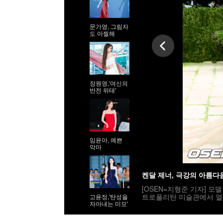
문가영, 그림자
도 아찔해
장원영,'여신의
반전 뒤태'
임윤아, 예쁜
악마
켄달 제너, 극강의 아름다
[OSEN=지형준 기자] 모델 켄
트로폴리탄 미술관에서 열린 
고윤정,'탄성을
자아내는 미모'
멧 갈라는 ‘Costume Art’ 
yimages(무단전재 및 재