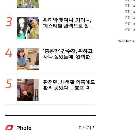
한달살이 근황
워터밤 찢더니..카리나,
페스티벌 관객으로 깜짝
등장
'홍콩맘' 강수정, 뭐하고
사나 싶었는데..완벽한
엄마 모드 '힐링'
황정민, 사생활 의혹에도
활짝 웃었다…‘호프’ 400
만 돌파 ‘미소’
Photo
더보기