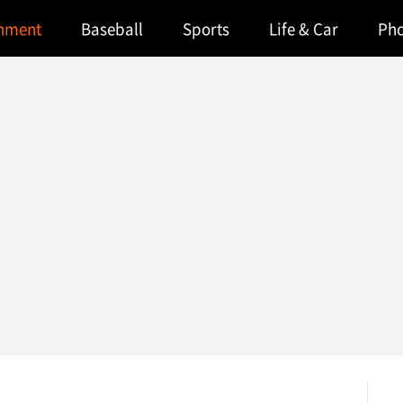
inment
Baseball
Sports
Life & Car
Ph