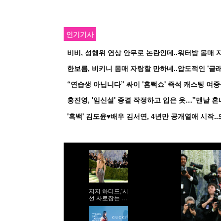
인기기사
비비, 성행위 연상 안무로 논란인데..워터밤 몸매 자
한보름, 비키니 몸매 자랑할 만하네..압도적인 '글래
홍진영, '임신설' 종결 작정하고 입은 옷…"맨날 
지지 하디드,'시
선 사로잡는 9
등신 시스루 자
태'