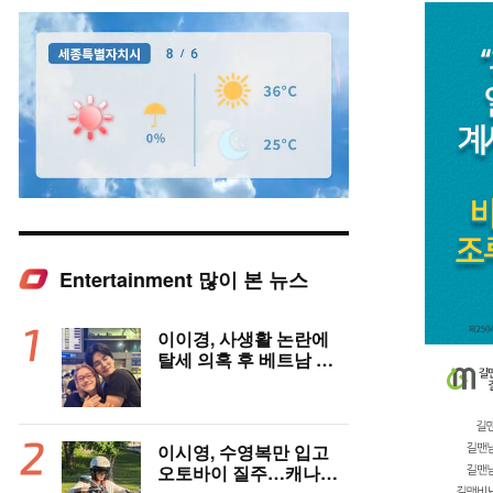
Entertainment 많이 본 뉴스
Mute
이이경, 사생활 논란에
탈세 의혹 후 베트남 女
배우와 밀착 스킨십 포착
이시영, 수영복만 입고
오토바이 질주…캐나다