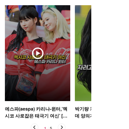
에스파(aespa) 카리나-윈터,’멕
박기량 치어리더, 자려고 
시코 사로잡은 태극기 여신’ [O!
데 양의지 [O! SPORTS 숏
STAR 숏폼]
1
/
5