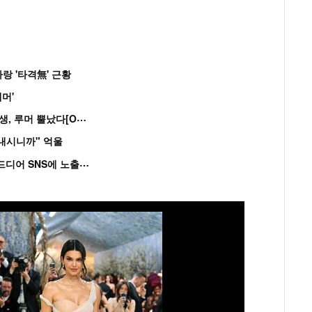
랑 '타격無' 근황
머'
“
연습생 아닙니다” 싸이 '흠뻑쇼' 즉석 캐스팅 여중생, 루머 뿔났다[Oh!쎈 이...
혼내시니까" 억울
'
흑백' 김도윤♥배우 김서연, 4년만 공개열애 시작..드디어 SNS에 노출 [핫피...