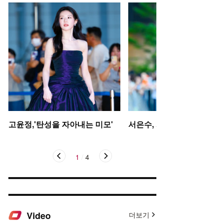
고윤정,'탄성을 자아내는 미모'
서은수, 사뿐사뿐
1
/
4
Video
더보기