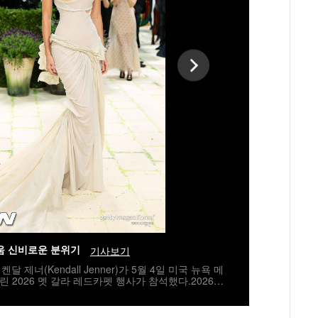
움 신비로운 분위기
기사보기
달 제너(Kendall Jenner)가 5월 4일 미국 뉴욕 메
2026 멧 갈라 레드카펫 행사가 참석했다.2026
주제로 진행됐다. /jpnews@osen.co.kr[사진] ⓒGett
배포 금지)