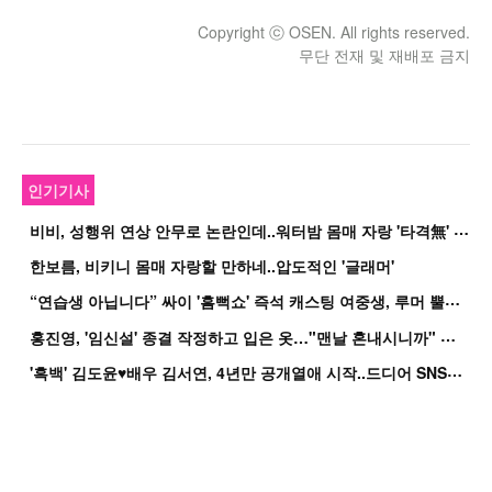
Copyright ⓒ OSEN. All rights reserved.
무단 전재 및 재배포 금지
인기기사
비
비, 성행위 연상 안무로 논란인데..워터밤 몸매 자랑 '타격無' 근황
한보름, 비키니 몸매 자랑할 만하네..압도적인 '글래머'
“
연습생 아닙니다” 싸이 '흠뻑쇼' 즉석 캐스팅 여중생, 루머 뿔났다[Oh!쎈 이...
홍
진영, '임신설' 종결 작정하고 입은 옷…"맨날 혼내시니까" 억울
'
흑백' 김도윤♥배우 김서연, 4년만 공개열애 시작..드디어 SNS에 노출 [핫피...