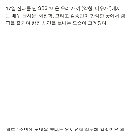
17일 전파를 탄 SBS ‘미운 우리 새끼’(약칭 ‘미우새’)에서
는 배우 윤시윤, 최진혁, 그리고 김종민이 한적한 곳에서 캠
핑을 즐기며 함께 시간을 보내는 모습이 그려졌다.
결혼 1주년에 무엇을 했냐는 윤시윤의 질문에 김종민은 결