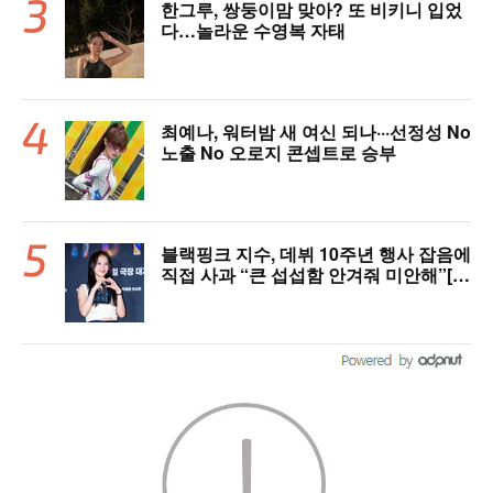
한그루, 쌍둥이맘 맞아? 또 비키니 입었
다…놀라운 수영복 자태
최예나, 워터밤 새 여신 되나···선정성 No
노출 No 오로지 콘셉트로 승부
블랙핑크 지수, 데뷔 10주년 행사 잡음에
직접 사과 “큰 섭섭함 안겨줘 미안해”[핫
피플]