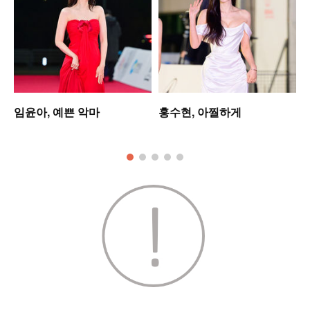
워
임윤아, 예쁜 악마
홍수현, 아찔하게