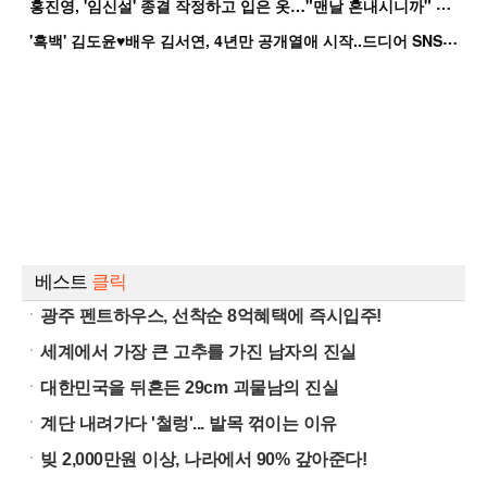
홍
진영, '임신설' 종결 작정하고 입은 옷…"맨날 혼내시니까" 억울
'
흑백' 김도윤♥배우 김서연, 4년만 공개열애 시작..드디어 SNS에 노출 [핫피...