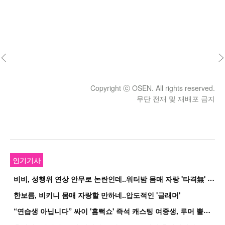
Copyright ⓒ OSEN. All rights reserved.
무단 전재 및 재배포 금지
인기기사
비
비, 성행위 연상 안무로 논란인데..워터밤 몸매 자랑 '타격無' 근황
한보름, 비키니 몸매 자랑할 만하네..압도적인 '글래머'
“
연습생 아닙니다” 싸이 '흠뻑쇼' 즉석 캐스팅 여중생, 루머 뿔났다[Oh!쎈 이...