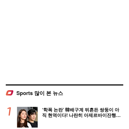
Sports 많이 본 뉴스
‘학폭 논란’ 韓배구계 뒤흔든 쌍둥이 아
직 현역이다! 나란히 아제르바이잔행→5
년 만에 한솥밥 확정