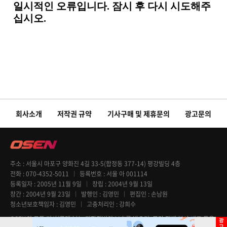
회사소개
저작권 규약
기사구매 및 제휴문의
광고문의
주소
서울시 마포구 양화진 4길 33-5(합정동 377-14) 평강빌딩 4층
전화
070-4352-5011
등록번호
서울 아 001114
등록일자
2005년 11월 9일
창립
2004년 9월 13일
창간
2004년 9월 23일
발행인
김영민
편집인
손남원
청소년보호책임자
김영민
고충처리인
강희수
OSEN의 모든 기사(콘텐츠)는 저작권법의 보호를 받으며, 무단 전재 복사 배포 등을
엄격히 금지합니다. Copyright @ OSEN All rights reserved.