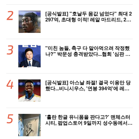
[공식발표] "호날두 몸값 넘었다" 최대 2
297억, 초대형 이적! 레알 마드리드, 21
살 디오망데 품었다..."구단 역사상 가장
비싼 영입"
"미친 놈들, 축구 다 말아먹으려 작정했
나?" 박문성 충격받았다...협회 '심판 성
접대' 논란에 분노 "국제적 망신, 국제 문
제 될 수도"
[공식발표] 아스날 좌절! 결국 이용만 당
했다...비니시우스, '연봉 394억'에 레알
마드리드 극적 잔류 "2032년까지 재계
약 서명"
'홀란 한글 유니폼을 판다고?' 맨체스터
시티, 팝업스토어 9일까지 성수동에서
연다