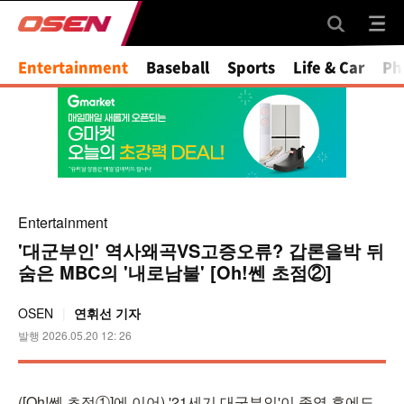
Mute
Entertainment
Baseball
Sports
Life & Car
Ph
Entertainment
'대군부인' 역사왜곡VS고증오류? 갑론을박 뒤
숨은 MBC의 '내로남불' [Oh!쎈 초점②]
OSEN
연휘선 기자
발행 2026.05.20 12: 26
([Oh!쎈 초점①]에 이어) '21세기 대군부인'이 종영 후에도