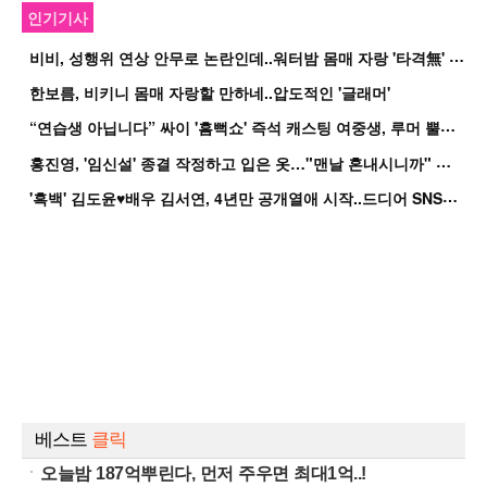
인기기사
비
비, 성행위 연상 안무로 논란인데..워터밤 몸매 자랑 '타격無' 근황
한보름, 비키니 몸매 자랑할 만하네..압도적인 '글래머'
“
연습생 아닙니다” 싸이 '흠뻑쇼' 즉석 캐스팅 여중생, 루머 뿔났다[Oh!쎈 이...
홍
진영, '임신설' 종결 작정하고 입은 옷…"맨날 혼내시니까" 억울
'
흑백' 김도윤♥배우 김서연, 4년만 공개열애 시작..드디어 SNS에 노출 [핫피...