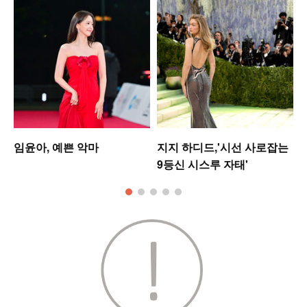
업
임윤아, 예쁜 악마
지지 하디드,'시선 사로잡는
9등신 시스루 자태'