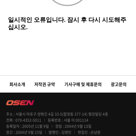
회사소개
저작권 규약
기사구매 및 제휴문의
광고문의
주소
서울시 마포구 양화진 4길 33-5(합정동 377-14) 평강빌딩 4층
전화
070-4352-5011
등록번호
서울 아 001114
등록일자
2005년 11월 9일
창립
2004년 9월 13일
창간
2004년 9월 23일
발행인
김영민
편집인
손남원