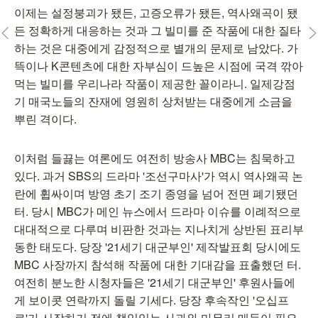
이제는 설정붕괴가 됐든, 고증오류가 됐든, 역사왜곡이 됐
든 정확하게 대응하는 것과 그 빌미를 준 작품에 대한 질타
하는 것은 대중에게 감정적으로 별개의 문제로 남았다. 가
뜩이나 K콘텐츠에 대한 자부심이 드높은 시점에 국격 깎아
먹는 빌미를 우리나라 작품이 제공한 꼴이라니. 일제강점
기 매국노들의 잔재에 영원히 상처받는 대중에게 소금을
뿌린 격이다.
이처럼 들끓는 여론에도 여전히 방송사 MBC는 침묵하고
있다. 과거 SBS의 드라마 '조선구마사'가 역시 역사왜곡 논
란에 휩싸이며 방영 초기 조기 종영을 넘어 전면 폐기됐던
터. 당시 MBC가 메인 뉴스에서 드라마 이슈를 이례적으로
대대적으로 다루며 비판한 것과는 지나치게 상반된 표리부
동한 태도다. 당장 '21세기 대군부인' 제작발표회 당시에도
MBC 사장까지 참석해 작품에 대한 기대감을 표출했던 터.
여전히 분노한 시청자들은 '21세기 대군부인' 후원사들에
게 보이콧 연락까지 돌릴 기세다. 당장 후속작인 '오십프
로'가 시작하기 전에 책임있는 사과와 마무리 매듭이 필요