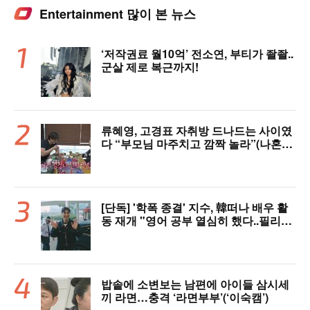
Entertainment 많이 본 뉴스
‘저작권료 월10억’ 전소연, 부티가 좔좔..
군살 제로 복근까지!
류혜영, 고경표 자취방 드나드는 사이였
다 “부모님 마주치고 깜짝 놀라”(나혼자
산다)
[단독] '학폭 종결' 지수, 韓떠나 배우 활
동 재개 "영어 공부 열심히 했다..필리핀
서 많이 배워"(인터뷰)
밥솥에 소변보는 남편에 아이들 삼시세
끼 라면…충격 ‘라면부부’(‘이숙캠’)