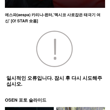
에스파(aespa) 카리나-윈터,’멕시코 사로잡은 태극기 여
신’ [O! STAR 숏폼]
OSEN 포토 슬라이드