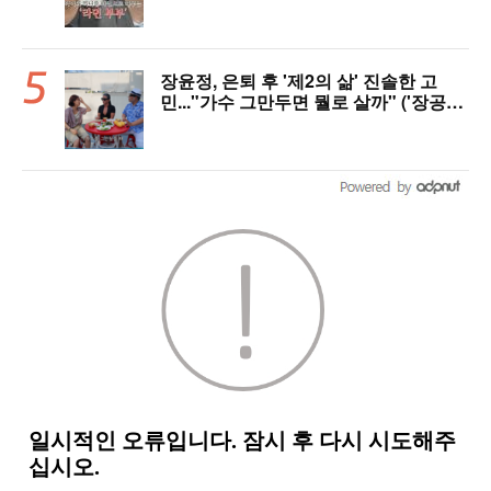
장윤정, 은퇴 후 '제2의 삶' 진솔한 고
민..."가수 그만두면 뭘로 살까" ('장공장
장윤정')