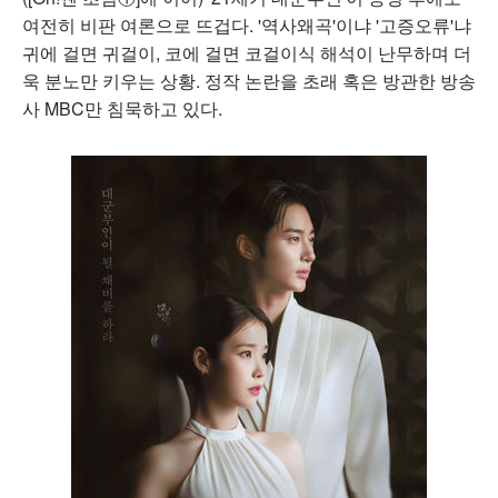
여전히 비판 여론으로 뜨겁다. '역사왜곡'이냐 '고증오류'냐
귀에 걸면 귀걸이, 코에 걸면 코걸이식 해석이 난무하며 더
욱 분노만 키우는 상황. 정작 논란을 초래 혹은 방관한 방송
사 MBC만 침묵하고 있다.