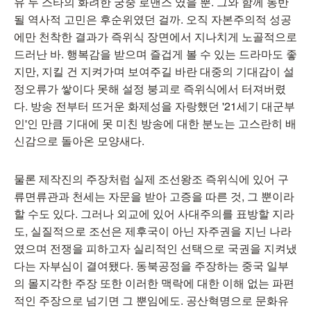
유 두 스타의 화려한 궁중 로맨스 였을 뿐. 그와 함께 동반
될 역사적 고민은 후순위였던 걸까. 오직 자본주의적 성공
에만 천착한 결과가 즉위식 장면에서 지나치게 노골적으로
드러난 바. 행복감을 받으며 즐겁게 볼 수 있는 드라마도 좋
지만, 지킬 건 지켜가며 보여주길 바란 대중의 기대감이 설
정오류가 쌓이다 못해 설정 붕괴로 즉위식에서 터져버렸
다. 방송 전부터 뜨거운 화제성을 자랑했던 '21세기 대군부
인'인 만큼 기대에 못 미친 방송에 대한 분노는 고스란히 배
신감으로 돌아온 모양새다.
물론 제작진의 주장처럼 실제 조선왕조 즉위식에 있어 구
류면류관과 천세는 자문을 받아 고증을 따른 것, 그 뿐이라
할 수도 있다. 그러나 외교에 있어 사대주의를 표방할 지라
도, 실질적으로 조선은 제후국이 아닌 자주권을 지닌 나라
였으며 전쟁을 피하고자 실리적인 선택으로 국권을 지켜냈
다는 자부심이 결여됐다. 동북공정을 주장하는 중국 일부
의 몰지각한 주장 또한 이러한 맥락에 대한 이해 없는 파편
적인 주장으로 넘기면 그 뿐임에도. 공산혁명으로 문화유