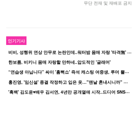
무단 전재 및 재배포 금지
인기기사
비
비, 성행위 연상 안무로 논란인데..워터밤 몸매 자랑 '타격無' 근황
한보름, 비키니 몸매 자랑할 만하네..압도적인 '글래머'
“
연습생 아닙니다” 싸이 '흠뻑쇼' 즉석 캐스팅 여중생, 루머 뿔났다[Oh!쎈 이...
홍
진영, '임신설' 종결 작정하고 입은 옷…"맨날 혼내시니까" 억울
'
흑백' 김도윤♥배우 김서연, 4년만 공개열애 시작..드디어 SNS에 노출 [핫피...