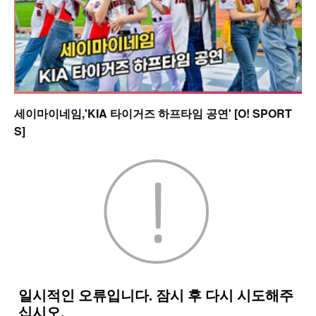
세이마이네임,'KIA 타이거즈 하프타임 공연' [O! SPORT
S]