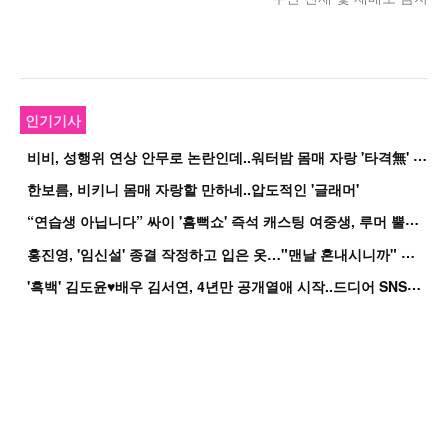
인기기사
비
비, 성행위 연상 안무로 논란인데..워터밤 몸매 자랑 '타격無' 근황
한보름, 비키니 몸매 자랑할 만하네..압도적인 '글래머'
“
연습생 아닙니다” 싸이 '흠뻑쇼' 즉석 캐스팅 여중생, 루머 뿔났다[Oh!쎈 이...
홍
진영, '임신설' 종결 작정하고 입은 옷…"맨날 혼내시니까" 억울
'
흑백' 김도윤♥배우 김서연, 4년만 공개열애 시작..드디어 SNS에 노출 [핫피...