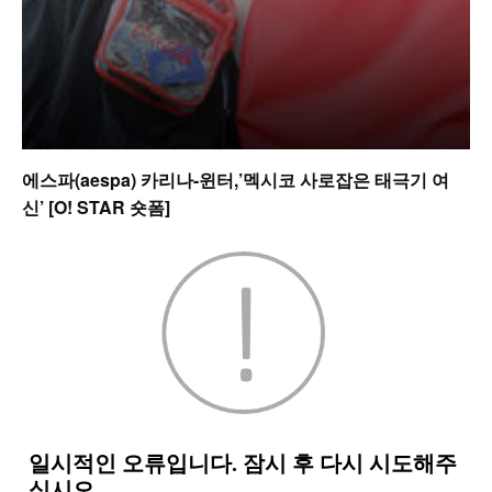
에스파(aespa) 카리나-윈터,’멕시코 사로잡은 태극기 여
신’ [O! STAR 숏폼]