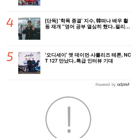
[단독] '학폭 종결' 지수, 韓떠나 배우 활
동 재개 "영어 공부 열심히 했다..필리핀
서 많이 배워"(인터뷰)
'오디세이' 맷 데이먼·샤를리즈 테론, NC
T 127 만났다..특급 인터뷰 기대