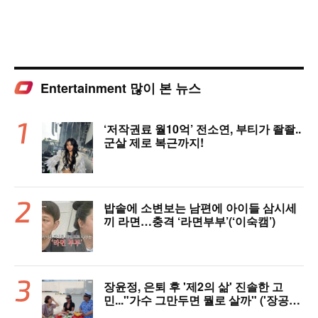
Entertainment 많이 본 뉴스
‘저작권료 월10억’ 전소연, 부티가 좔좔..
군살 제로 복근까지!
밥솥에 소변보는 남편에 아이들 삼시세
끼 라면…충격 ‘라면부부’(‘이숙캠’)
장윤정, 은퇴 후 '제2의 삶' 진솔한 고
민..."가수 그만두면 뭘로 살까" ('장공장
장윤정')