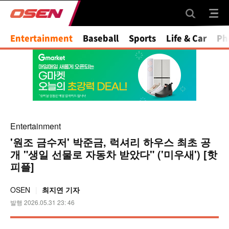
Mute
Entertainment
Baseball
Sports
Life & Car
Ph
Entertainment
'원조 금수저' 박준금, 럭셔리 하우스 최초 공
개 "생일 선물로 자동차 받았다" ('미우새') [핫
피플]
OSEN
최지연 기자
발행 2026.05.31 23: 46