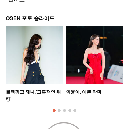
OSEN 포토 슬라이드
블랙핑크 제니,'고혹적인 워
임윤아, 예쁜 악마
킹'