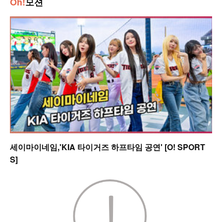
Oh!
모션
세이마이네임,'KIA 타이거즈 하프타임 공연' [O! SPORT
S]