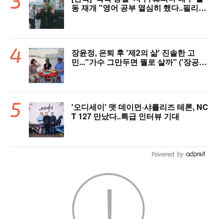
동 재개 "영어 공부 열심히 했다..필리핀
서 많이 배워"(인터뷰)
장윤정, 은퇴 후 '제2의 삶' 진솔한 고
민..."가수 그만두면 뭘로 살까" ('장공장
장윤정')
'오디세이' 맷 데이먼·샤를리즈 테론, NC
T 127 만났다..특급 인터뷰 기대