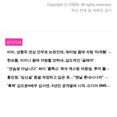
Copyright ⓒ OSEN. All rights reserved.
무단 전재 및 재배포 금지
인기기사
비
비, 성행위 연상 안무로 논란인데..워터밤 몸매 자랑 '타격無' 근황
한보름, 비키니 몸매 자랑할 만하네..압도적인 '글래머'
“
연습생 아닙니다” 싸이 '흠뻑쇼' 즉석 캐스팅 여중생, 루머 뿔났다[Oh!쎈 이...
홍
진영, '임신설' 종결 작정하고 입은 옷…"맨날 혼내시니까" 억울
'
흑백' 김도윤♥배우 김서연, 4년만 공개열애 시작..드디어 SNS에 노출 [핫피...