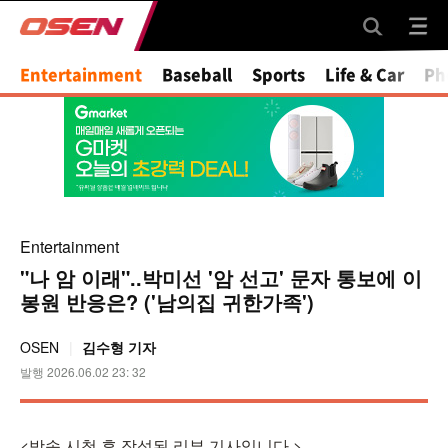
Mute
Entertainment
Baseball
Sports
Life & Car
Ph
Entertainment
"나 암 이래"..박미선 '암 선고' 문자 통보에 이
봉원 반응은? ('남의집 귀한가족')
OSEN
김수형 기자
발행 2026.06.02 23: 32
<방송 시청 후 작성된 리뷰 기사입니다.>