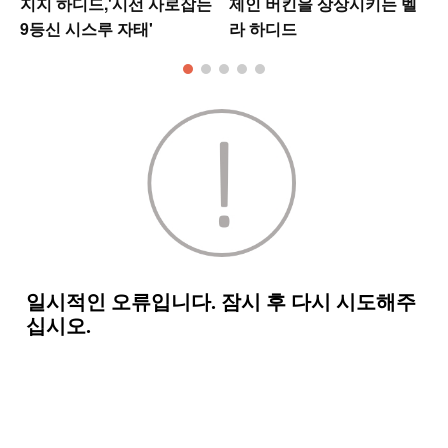
지지 하디드,'시선 사로잡는
제인 버킨을 상상시키는 벨
9등신 시스루 자태'
라 하디드
킹