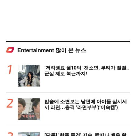
Entertainment 많이 본 뉴스
‘저작권료 월10억’ 전소연, 부티가 좔좔..
군살 제로 복근까지!
밥솥에 소변보는 남편에 아이들 삼시세
끼 라면…충격 ‘라면부부’(‘이숙캠’)
[단독] '학폭 종결' 지수, 韓떠나 배우 활