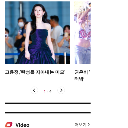
고윤정,'탄성을 자아내는 미모'
권은비 '야구장 더위 날리는
터밤'
1
/
4
Video
더보기