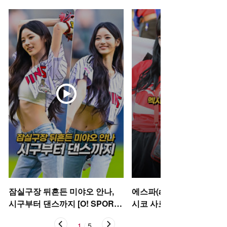
잠실구장 뒤흔든 미야오 안나,
에스파(aespa) 카리나-윈터
시구부터 댄스까지 [O! SPORT
시코 사로잡은 태극기 여신’ 
S 숏폼]
STAR 숏폼]
1
/
5