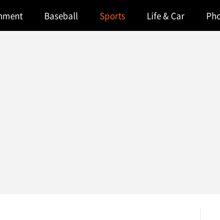
inment
Baseball
Sports
Life & Car
Ph