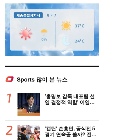
Sports 많이 본 뉴스
Mute
'홍명보 감독 대표팀 선
임 결정적 역할' 이임생
의 반격 "홍명보 선임 기
록 남아 있다"…문체부
와 법정 공방 나선다
'캡틴' 손흥민, 공식전 5
경기 연속골 쏠까? 전반