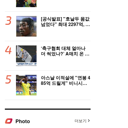
은 잠잠...'부앙가 선제골'
LAFC, 과달라하라와 1-
1 전반 종료
[공식발표] "호날두 몸값
넘었다" 최대 2297억, 초
대형 이적! 레알 마드리
드, 21살 디오망데 품었
다..."구단 역사상 가장
비싼 영입"
‘축구협회 대체 얼마나
더 썩었나?’ A매치 온 외
국인 심판에게 성접대 관
행 “그래야 잘 불어주지
않겠나?”
아스날 이적설에 "연봉 4
85억 드릴게" 비니시우
스, 레알 개선안 받았다...
이제 선택은 선수 몫
Photo
더보기