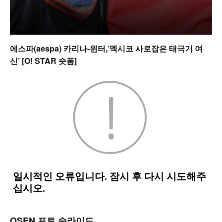
에스파(aespa) 카리나-윈터,’멕시코 사로잡은 태극기 여
신’ [O! STAR 숏폼]
OSEN 포토 슬라이드