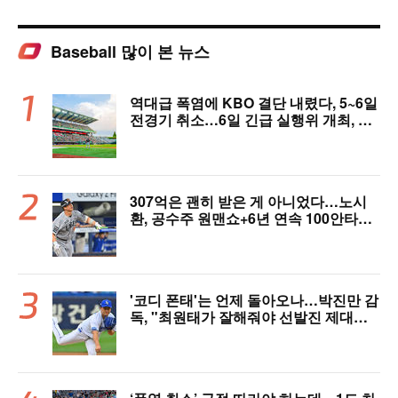
Baseball 많이 본 뉴스
역대급 폭염에 KBO 결단 내렸다, 5~6일
전경기 취소…6일 긴급 실행위 개최, 폭
염 대책 논의 [공식 발표]
307억은 괜히 받은 게 아니었다…노시
환, 공수주 원맨쇼+6년 연속 100안타
[오!쎈 대구]
'코디 폰태'는 언제 돌아오나…박진만 감
독, "최원태가 잘해줘야 선발진 제대로
돌아간다"