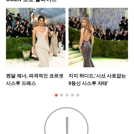
미
켄달 제너, 파격적인 코르셋
지지 하디드,'시선 사로잡는
시스루 드레스
9등신 시스루 자태'