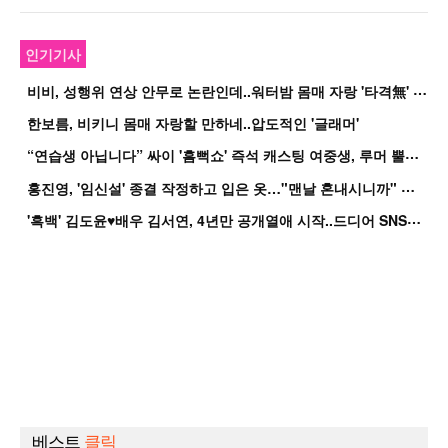
인기기사
비
비, 성행위 연상 안무로 논란인데..워터밤 몸매 자랑 '타격無' 근황
한보름, 비키니 몸매 자랑할 만하네..압도적인 '글래머'
“
연습생 아닙니다” 싸이 '흠뻑쇼' 즉석 캐스팅 여중생, 루머 뿔났다[Oh!쎈 이...
홍
진영, '임신설' 종결 작정하고 입은 옷…"맨날 혼내시니까" 억울
'
흑백' 김도윤♥배우 김서연, 4년만 공개열애 시작..드디어 SNS에 노출 [핫피...