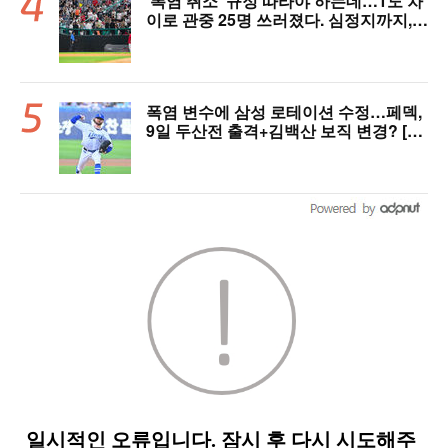
‘폭염 취소’ 규정 따라야 하는데…1도 차
이로 관중 25명 쓰러졌다. 심정지까지,
폭염 경보에도 경기 취소 가능할까
폭염 변수에 삼성 로테이션 수정…페덱,
9일 두산전 출격+김백산 보직 변경? [오!
쎈 대구]