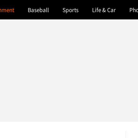
inment
Baseball
Sports
Life & Car
Ph