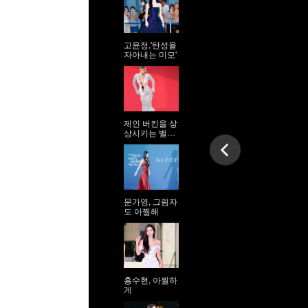
고윤정,'탄성을
자아내는 미모'
제인 버킨을 상
상시키는 벨라
하디드
문가영, 그림자
도 아찔해
홍수현, 아찔하
게