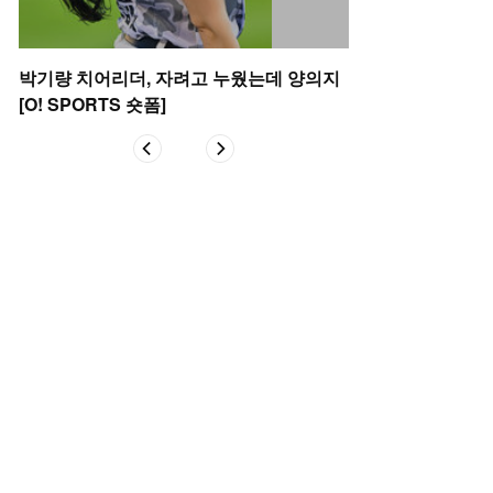
박기량 치어리더, 자려고 누웠는데 양의지
잠실구장 뒤흔든 미
[O! SPORTS 숏폼]
스까지 [O! SPOR