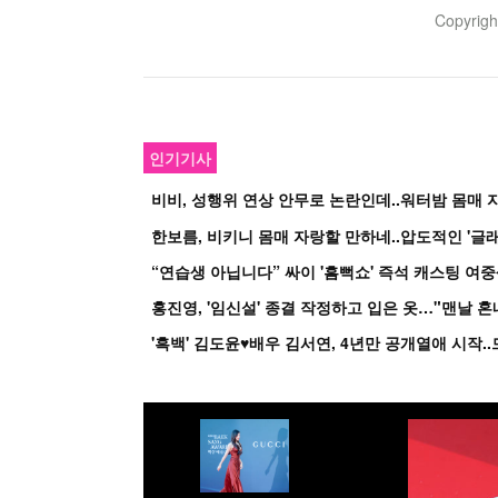
Copyrig
인기기사
비비, 성행위 연상 안무로 논란인데..워터밤 몸매 자
한보름, 비키니 몸매 자랑할 만하네..압도적인 '글래
홍진영, '임신설' 종결 작정하고 입은 옷…"맨날 