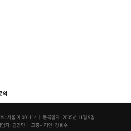
문의
호
서울 아 001114
등록일자
2005년 11월 9일
책임자
김영민
고충처리인
강희수