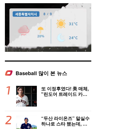
Baseball 많이 본 뉴스
Mute
또 이정후였다! 美 매체,
"린도어 트레이드 카드
될 수도" 충격 시나리오
제기
“두산 라이온즈” 말실수
하나로 스타 됐는데, 왜