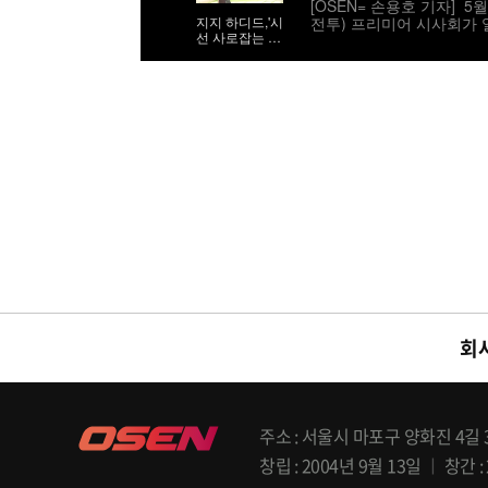
[OSEN= 손용호 기자] 5
전투) 프리미어 시사회가 
지지 하디드,'시
선 사로잡는 9
아파렐리 크로세 드레스를 입고
등신 시스루 자
진=게티이미지
태'
회
주소
서울시 마포구 양화진 4길 33
창립
2004년 9월 13일
창간