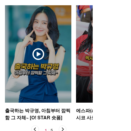
출국하는 박규영, 아침부터 깜찍
에스파(aespa) 카리나-윈터
함 그 자체~ [O! STAR 숏폼]
시코 사로잡은 태극기 여신’ 
STAR 숏폼]
1
/
5