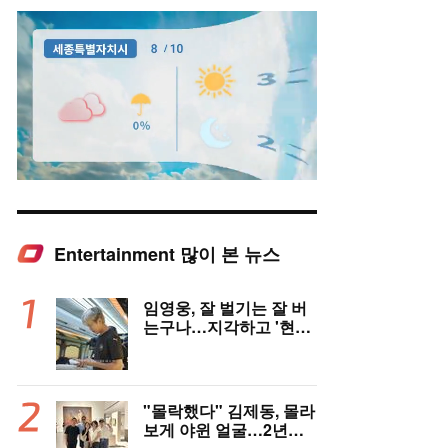
Entertainment 많이 본 뉴스
Mute
임영웅, 잘 벌기는 잘 버
는구나…지각하고 '현금
다발' 투척 [순간포착]
"몰락했다" 김제동, 몰라
보게 야윈 얼굴…2년째