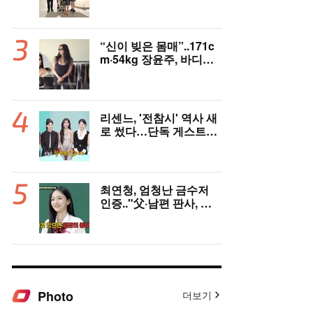
방송 無 '사실상 은퇴' [핫
피플]
“신이 빚은 몸매”..171c
m·54kg 장윤주, 바디수
트 룩 완벽 소화 (윤쥬르)
리센느, '전참시' 역사 새
로 썼다…단독 게스트
'영광' 시청률은 '하락'
[美친 시청률]
최연청, 엄청난 금수저
인증.."父·남편 판사, 언
론사 대표·국회의원 집
안"('아형')
Photo
더보기