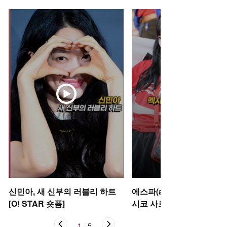
신민아, 새 신부의 러블리 하트
에스파(aespa) 카리나-윈터
[O! STAR 숏폼]
시코 사로잡은 태극기 여신’ 
STAR 숏폼]
1
/
5