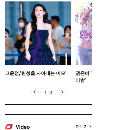
고윤정,'탄성을 자아내는 미모'
권은비 '야구장 더위 날리는
터밤'
1
/
4
Video
더보기