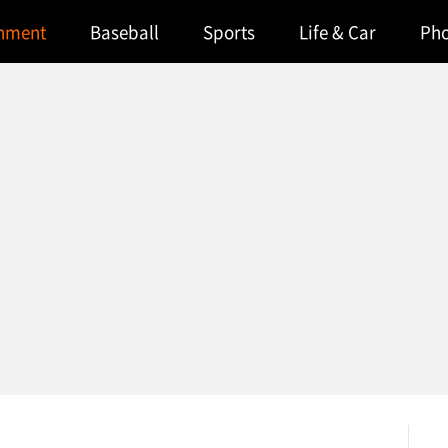
inment
Baseball
Sports
Life & Car
Ph