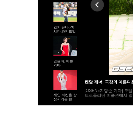
있지 유나, 섹
시한 와인드업
임윤아, 예쁜
악마
켄달 제너, 극강의 아름다
[OSEN=지형준 기자] 모델 켄
트로폴리탄 미술관에서 열린 
제인 버킨을 상
상시키는 벨라
멧 갈라는 ‘Costume Art’ 
하디드
yimages(무단전재 및 재