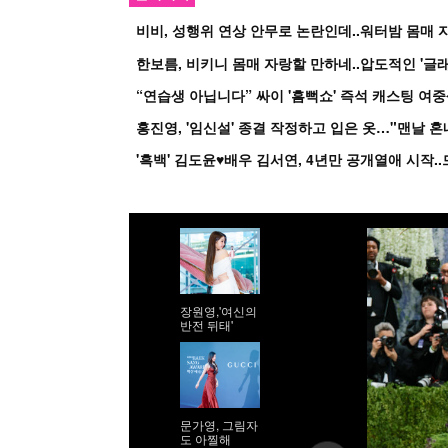
비비, 성행위 연상 안무로 논란인데..워터밤 몸매 자
한보름, 비키니 몸매 자랑할 만하네..압도적인 '글래
홍진영, '임신설' 종결 작정하고 입은 옷…"맨날 
장원영,'여신의
반전 뒤태'
문가영, 그림자
도 아찔해