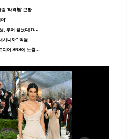
랑 '타격無' 근황
머'
“
연습생 아닙니다” 싸이 '흠뻑쇼' 즉석 캐스팅 여중생, 루머 뿔났다[Oh!쎈 이...
혼내시니까" 억울
'
흑백' 김도윤♥배우 김서연, 4년만 공개열애 시작..드디어 SNS에 노출 [핫피...