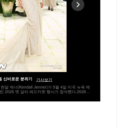
움 신비로운 분위기
기사보기
달 제너(Kendall Jenner)가 5월 4일 미국 뉴욕 메
2026 멧 갈라 레드카펫 행사가 참석했다.2026
주제로 진행됐다. /jpnews@osen.co.kr[사진] ⓒGett
배포 금지)