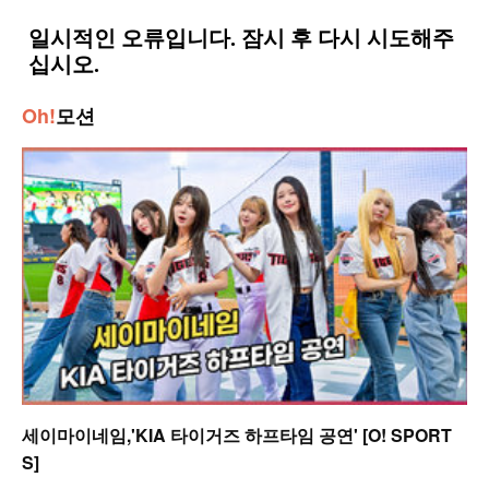
Oh!
모션
세이마이네임,'KIA 타이거즈 하프타임 공연' [O! SPORT
S]