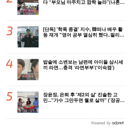
다 “부모님 마주치고 깜짝 놀라”(나혼자
산다)
[단독] '학폭 종결' 지수, 韓떠나 배우 활
동 재개 "영어 공부 열심히 했다..필리핀
서 많이 배워"(인터뷰)
밥솥에 소변보는 남편에 아이들 삼시세
끼 라면…충격 ‘라면부부’(‘이숙캠’)
장윤정, 은퇴 후 '제2의 삶' 진솔한 고
민..."가수 그만두면 뭘로 살까" ('장공장
장윤정')