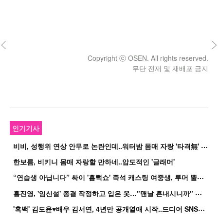
Copyright ⓒ OSEN. All rights reserved.
무단 전재 및 재배포 금지
인기기사
비
비, 성행위 연상 안무로 논란인데..워터밤 몸매 자랑 '타격無' 근황
한보름, 비키니 몸매 자랑할 만하네..압도적인 '글래머'
“
연습생 아닙니다” 싸이 '흠뻑쇼' 즉석 캐스팅 여중생, 루머 뿔났다[Oh!쎈 이...
홍
진영, '임신설' 종결 작정하고 입은 옷…"맨날 혼내시니까" 억울
'
흑백' 김도윤♥배우 김서연, 4년만 공개열애 시작..드디어 SNS에 노출 [핫피...