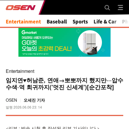
Mute
Entertainment
Baseball
Sports
Life & Car
Ph
Entertainment
임지연♥허남준, 연애→뽀뽀까지 했지만···압수
수색·역 회귀까지('멋진 신세계')[순간포착]
OSEN
오세진 기자
발행 2026.06.06 23: 14
<리뷰 : 방송 시청 후 작성된 리뷰 기사입니다.>