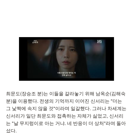
최문도(장승조 분)는 이들을 갈라놓기 위해 남옥순(김해숙
분)을 이용했다. 전생의 기억까지 이어진 신서리는 "더는
그 낯짝에 속지 않을 것"이라며 일갈했다. 그러나 차세계는
신서리가 일단 최문도와 접촉하는 자체가 싫었고, 신서리
는 "날 무지렁이로 아는 거냐. 네 반응이 더 상처"라며 돌아
섰다.