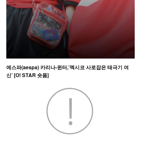
에스파(aespa) 카리나-윈터,’멕시코 사로잡은 태극기 여
신’ [O! STAR 숏폼]