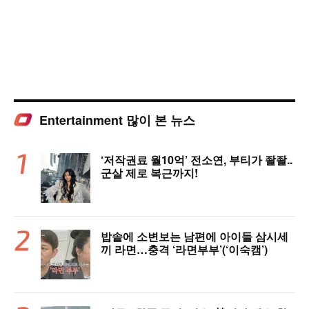
Entertainment 많이 본 뉴스
‘저작권료 월10억’ 전소연, 부티가 좔좔..
군살 제로 복근까지!
밥솥에 소변보는 남편에 아이들 삼시세
끼 라면…충격 ‘라면부부’(‘이숙캠’)