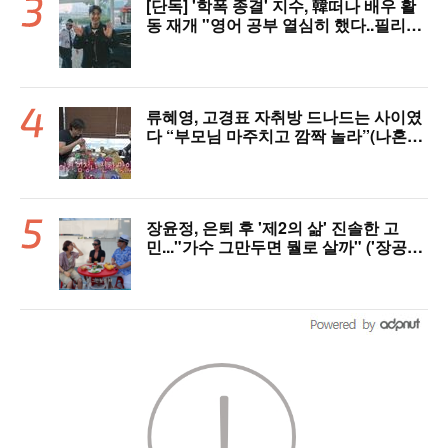
[단독] '학폭 종결' 지수, 韓떠나 배우 활
동 재개 "영어 공부 열심히 했다..필리핀
서 많이 배워"(인터뷰)
류혜영, 고경표 자취방 드나드는 사이였
다 “부모님 마주치고 깜짝 놀라”(나혼자
산다)
장윤정, 은퇴 후 '제2의 삶' 진솔한 고
민..."가수 그만두면 뭘로 살까" ('장공장
장윤정')