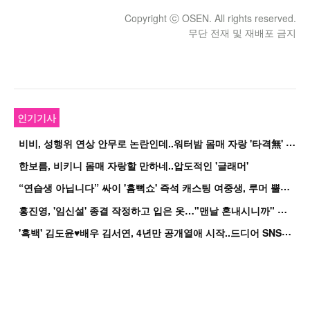
Copyright ⓒ OSEN. All rights reserved.
무단 전재 및 재배포 금지
인기기사
비
비, 성행위 연상 안무로 논란인데..워터밤 몸매 자랑 '타격無' 근황
한보름, 비키니 몸매 자랑할 만하네..압도적인 '글래머'
“
연습생 아닙니다” 싸이 '흠뻑쇼' 즉석 캐스팅 여중생, 루머 뿔났다[Oh!쎈 이...
홍
진영, '임신설' 종결 작정하고 입은 옷…"맨날 혼내시니까" 억울
'
흑백' 김도윤♥배우 김서연, 4년만 공개열애 시작..드디어 SNS에 노출 [핫피...