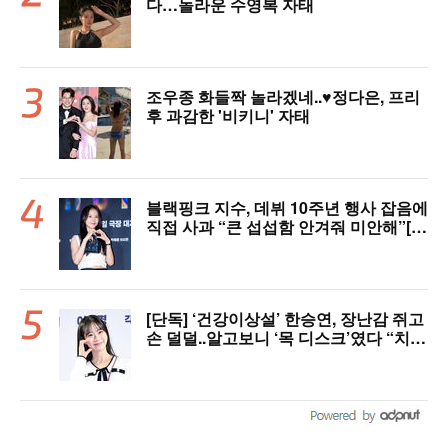
다…놀라운 수영복 자태
조우종 화들짝 놀라겠네..♥정다은, 프리
후 과감한 '비키니' 자태
블랙핑크 지수, 데뷔 10주년 행사 잡음에
직접 사과 “큰 섭섭함 안겨줘 미안해”[핫
피플]
[단독] ‘건강이상설’ 한승연, 장난감 쥐고
손 덜덜..알고보니 ‘목 디스크’였다 “치료
중”