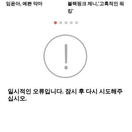
셋
임윤아, 예쁜 악마
블랙핑크 제니,'고혹적인 워
킹'