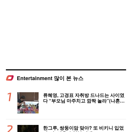
Entertainment 많이 본 뉴스
류혜영, 고경표 자취방 드나드는 사이였
다 “부모님 마주치고 깜짝 놀라”(나혼자
산다)
한그루, 쌍둥이맘 맞아? 또 비키니 입었