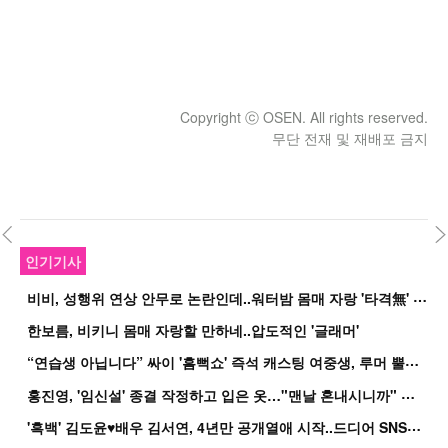
Copyright ⓒ OSEN. All rights reserved.
무단 전재 및 재배포 금지
인기기사
비
비, 성행위 연상 안무로 논란인데..워터밤 몸매 자랑 '타격無' 근황
한보름, 비키니 몸매 자랑할 만하네..압도적인 '글래머'
“
연습생 아닙니다” 싸이 '흠뻑쇼' 즉석 캐스팅 여중생, 루머 뿔났다[Oh!쎈 이...
홍
진영, '임신설' 종결 작정하고 입은 옷…"맨날 혼내시니까" 억울
'
흑백' 김도윤♥배우 김서연, 4년만 공개열애 시작..드디어 SNS에 노출 [핫피...