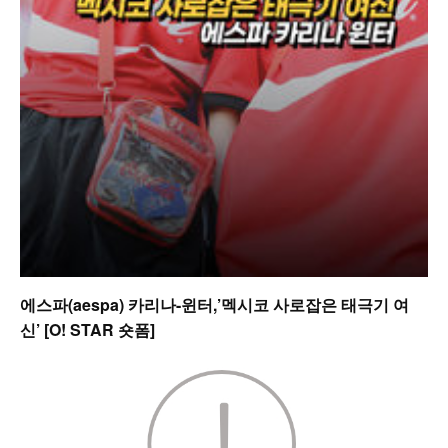
에스파(aespa) 카리나-윈터,’멕시코 사로잡은 태극기 여
신’ [O! STAR 숏폼]