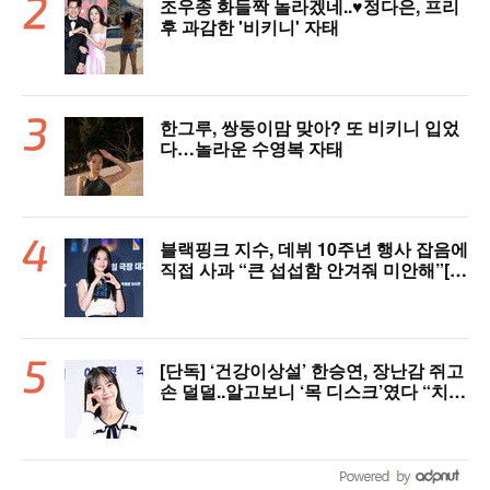
조우종 화들짝 놀라겠네..♥정다은, 프리
후 과감한 '비키니' 자태
한그루, 쌍둥이맘 맞아? 또 비키니 입었
다…놀라운 수영복 자태
블랙핑크 지수, 데뷔 10주년 행사 잡음에
직접 사과 “큰 섭섭함 안겨줘 미안해”[핫
피플]
[단독] ‘건강이상설’ 한승연, 장난감 쥐고
손 덜덜..알고보니 ‘목 디스크’였다 “치료
중”