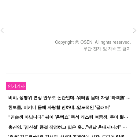
Copyright ⓒ OSEN. All rights reserved.
무단 전재 및 재배포 금지
인기기사
비
비, 성행위 연상 안무로 논란인데..워터밤 몸매 자랑 '타격無' 근황
한보름, 비키니 몸매 자랑할 만하네..압도적인 '글래머'
“
연습생 아닙니다” 싸이 '흠뻑쇼' 즉석 캐스팅 여중생, 루머 뿔났다[Oh!쎈 이...
홍
진영, '임신설' 종결 작정하고 입은 옷…"맨날 혼내시니까" 억울
'
흑백' 김도윤♥배우 김서연, 4년만 공개열애 시작..드디어 SNS에 노출 [핫피...