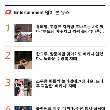
Entertainment 많이 본 뉴스
류혜영, 고경표 자취방 드나드는 사이였
다 “부모님 마주치고 깜짝 놀라”(나혼자
산다)
한그루, 쌍둥이맘 맞아? 또 비키니 입었
다…놀라운 수영복 자태
조우종 화들짝 놀라겠네..♥정다은, 프리
후 과감한 '비키니' 자태
블랙핑크 지수, 데뷔 10주년 행사 잡음에