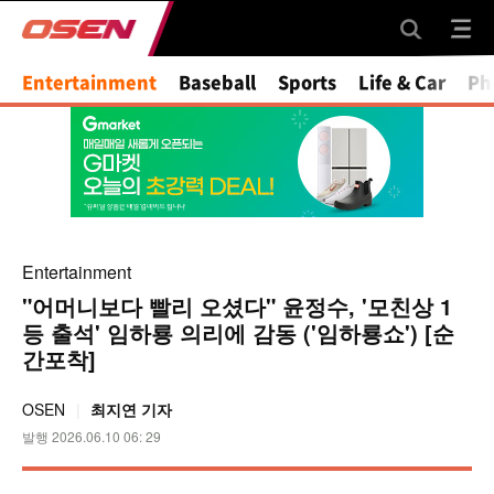
Mute
Entertainment
Baseball
Sports
Life & Car
Ph
Entertainment
"어머니보다 빨리 오셨다" 윤정수, '모친상 1
등 출석' 임하룡 의리에 감동 ('임하룡쇼') [순
간포착]
OSEN
최지연 기자
발행 2026.06.10 06: 29