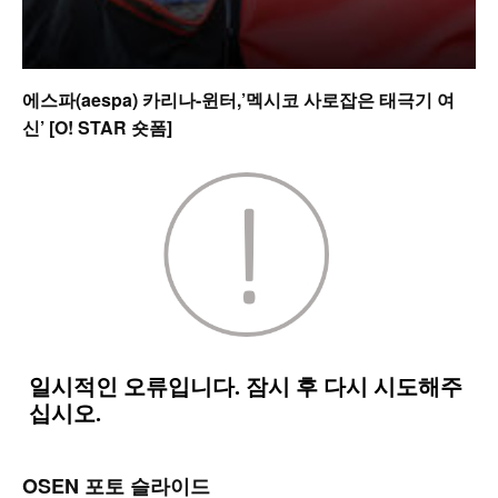
에스파(aespa) 카리나-윈터,’멕시코 사로잡은 태극기 여
신’ [O! STAR 숏폼]
OSEN 포토 슬라이드