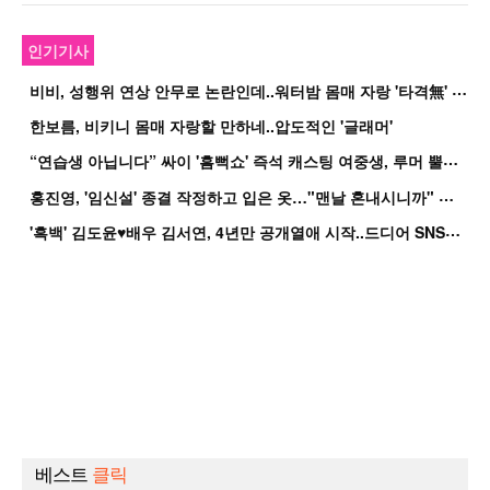
인기기사
비
비, 성행위 연상 안무로 논란인데..워터밤 몸매 자랑 '타격無' 근황
한보름, 비키니 몸매 자랑할 만하네..압도적인 '글래머'
“
연습생 아닙니다” 싸이 '흠뻑쇼' 즉석 캐스팅 여중생, 루머 뿔났다[Oh!쎈 이...
홍
진영, '임신설' 종결 작정하고 입은 옷…"맨날 혼내시니까" 억울
'
흑백' 김도윤♥배우 김서연, 4년만 공개열애 시작..드디어 SNS에 노출 [핫피...