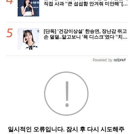
직접 사과 “큰 섭섭함 안겨줘 미안해”[핫
피플]
[단독] ‘건강이상설’ 한승연, 장난감 쥐고
손 덜덜..알고보니 ‘목 디스크’였다 “치료
중”