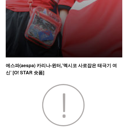
에스파(aespa) 카리나-윈터,’멕시코 사로잡은 태극기 여
신’ [O! STAR 숏폼]