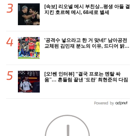
[속보] 리오넬 메시 부친상...평생 아들 곁
지킨 호르헤 메시, 68세로 별세
'공격수 넣으라고 한 거 맞네!' 남아공전
교체된 김민재 분노의 이유, 드디어 밝혀
졌다!
[오!쎈 인터뷰] “결국 프로는 멘탈 싸
움”… 흔들림 끝낸 ‘도란’ 최현준의 다짐