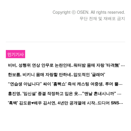
Copyright ⓒ OSEN. All rights reserved.
무단 전재 및 재배포 금지
인기기사
비
비, 성행위 연상 안무로 논란인데..워터밤 몸매 자랑 '타격無' 근황
한보름, 비키니 몸매 자랑할 만하네..압도적인 '글래머'
“
연습생 아닙니다” 싸이 '흠뻑쇼' 즉석 캐스팅 여중생, 루머 뿔났다[Oh!쎈 이...
홍
진영, '임신설' 종결 작정하고 입은 옷…"맨날 혼내시니까" 억울
'
흑백' 김도윤♥배우 김서연, 4년만 공개열애 시작..드디어 SNS에 노출 [핫피...