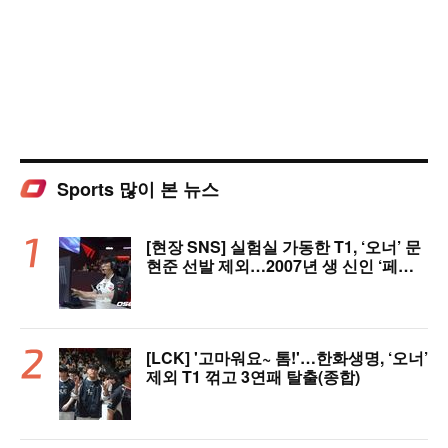
Sports 많이 본 뉴스
[현장 SNS] 실험실 가동한 T1, ‘오너’ 문
현준 선발 제외…2007년 생 신인 ‘페인
터’ 출전
[LCK] '고마워요~ 톰!'…한화생명, ‘오너’
제외 T1 꺾고 3연패 탈출(종합)