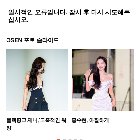
OSEN 포토 슬라이드
는
블랙핑크 제니,'고혹적인 워
홍수현, 아찔하게
킹'