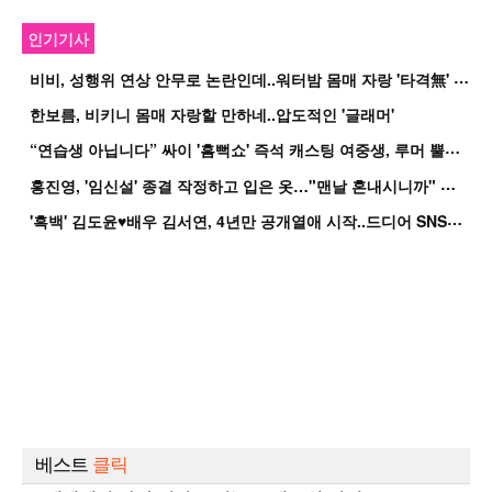
인기기사
비
비, 성행위 연상 안무로 논란인데..워터밤 몸매 자랑 '타격無' 근황
한보름, 비키니 몸매 자랑할 만하네..압도적인 '글래머'
“
연습생 아닙니다” 싸이 '흠뻑쇼' 즉석 캐스팅 여중생, 루머 뿔났다[Oh!쎈 이...
홍
진영, '임신설' 종결 작정하고 입은 옷…"맨날 혼내시니까" 억울
'
흑백' 김도윤♥배우 김서연, 4년만 공개열애 시작..드디어 SNS에 노출 [핫피...