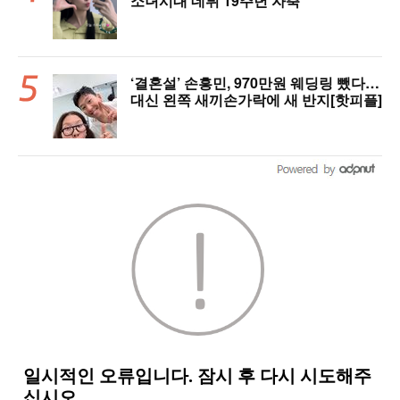
소녀시대 데뷔 19주년 자축
‘결혼설’ 손흥민, 970만원 웨딩링 뺐다…
대신 왼쪽 새끼손가락에 새 반지[핫피플]