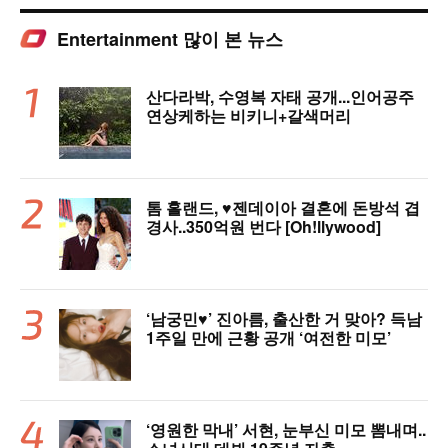
Entertainment 많이 본 뉴스
산다라박, 수영복 자태 공개...인어공주
연상케하는 비키니+갈색머리
톰 홀랜드, ♥︎젠데이아 결혼에 돈방석 겹
경사..350억원 번다 [Oh!llywood]
‘남궁민♥’ 진아름, 출산한 거 맞아? 득남
1주일 만에 근황 공개 ‘여전한 미모’
‘영원한 막내’ 서현, 눈부신 미모 뽐내며..