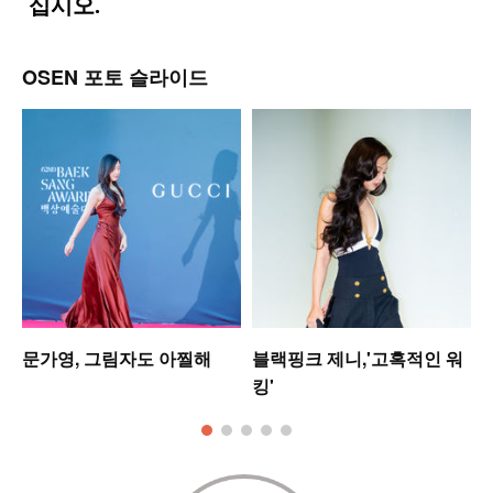
OSEN 포토 슬라이드
미
문가영, 그림자도 아찔해
블랙핑크 제니,'고혹적인 워
킹'