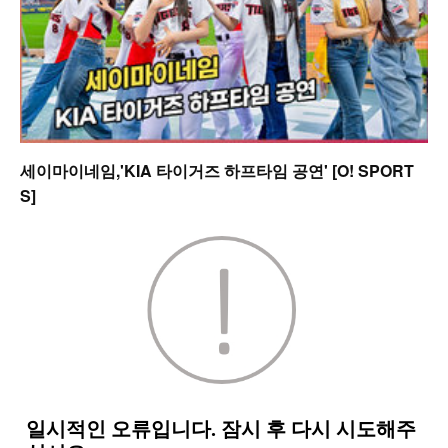
세이마이네임,'KIA 타이거즈 하프타임 공연' [O! SPORT
S]