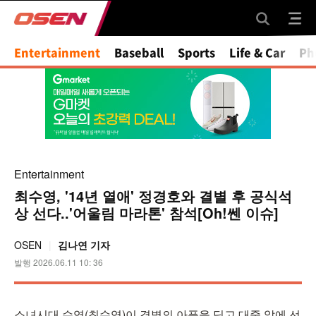
Mute
Entertainment
Baseball
Sports
Life & Car
Ph
Entertainment
최수영, '14년 열애' 정경호와 결별 후 공식석
상 선다..'어울림 마라톤' 참석[Oh!쎈 이슈]
OSEN
김나연 기자
발행 2026.06.11 10: 36
소녀시대 수영(최수영)이 결별의 아픔을 딛고 대중 앞에 선