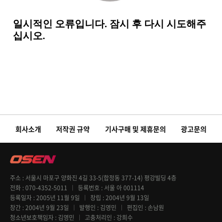
회사소개
저작권 규약
기사구매 및 제휴문의
광고문의
주소
서울시 마포구 양화진 4길 33-5(합정동 377-14) 평강빌딩 4층
전화
070-4352-5011
등록번호
서울 아 001114
등록일자
2005년 11월 9일
창립
2004년 9월 13일
창간
2004년 9월 23일
발행인
김영민
편집인
손남원
청소년보호책임자
김영민
고충처리인
강희수