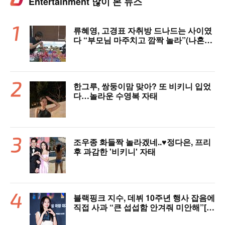
Entertainment 많이 본 뉴스
류혜영, 고경표 자취방 드나드는 사이였
다 “부모님 마주치고 깜짝 놀라”(나혼자
산다)
한그루, 쌍둥이맘 맞아? 또 비키니 입었
다…놀라운 수영복 자태
조우종 화들짝 놀라겠네..♥정다은, 프리
후 과감한 '비키니' 자태
블랙핑크 지수, 데뷔 10주년 행사 잡음에
직접 사과 “큰 섭섭함 안겨줘 미안해”[핫
피플]