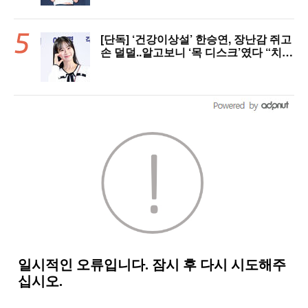
[단독] ‘건강이상설’ 한승연, 장난감 쥐고
손 덜덜..알고보니 ‘목 디스크’였다 “치료
중”