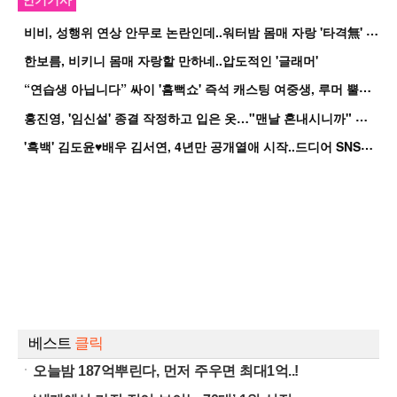
비
비, 성행위 연상 안무로 논란인데..워터밤 몸매 자랑 '타격無' 근황
한보름, 비키니 몸매 자랑할 만하네..압도적인 '글래머'
“
연습생 아닙니다” 싸이 '흠뻑쇼' 즉석 캐스팅 여중생, 루머 뿔났다[Oh!쎈 이...
홍
진영, '임신설' 종결 작정하고 입은 옷…"맨날 혼내시니까" 억울
'
흑백' 김도윤♥배우 김서연, 4년만 공개열애 시작..드디어 SNS에 노출 [핫피...