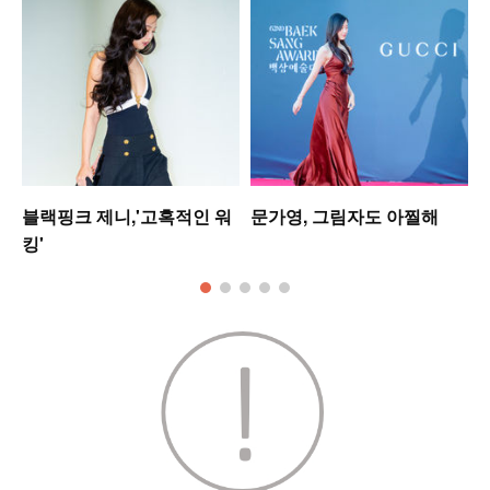
셋
블랙핑크 제니,'고혹적인 워
문가영, 그림자도 아찔해
킹'