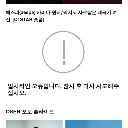
에스파(aespa) 카리나-윈터,’멕시코 사로잡은 태극기 여
신’ [O! STAR 숏폼]
OSEN 포토 슬라이드