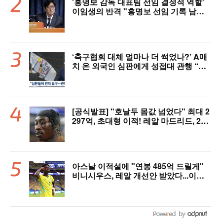
'홍명보 감독 대표팀 선임 결정적 역할'
이임생의 반격 "홍명보 선임 기록 남아
있다"…문체부와 법정 공방 나선다
‘축구협회 대체 얼마나 더 썩었나?’ A매
치 온 외국인 심판에게 성접대 관행 “그
래야 잘 불어주지 않겠나?”
[공식발표] "호날두 몸값 넘었다" 최대 2
297억, 초대형 이적! 레알 마드리드, 21
살 디오망데 품었다..."구단 역사상 가장
비싼 영입"
아스날 이적설에 "연봉 485억 드릴게"
비니시우스, 레알 개선안 받았다...이제
선택은 선수 몫