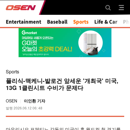
Mute
Entertainment
Baseball
Sports
Life & Car
Ph
Sports
풀리식-맥케니-발로건 앞세운 '개최국' 미국,
13G 1클린시트 수비가 문제다
OSEN
이인환 기자
발행 2026.06.12 06: 48
마우리시오 포체티노 감독의 미국이 홈 월드컵 첫 경기를