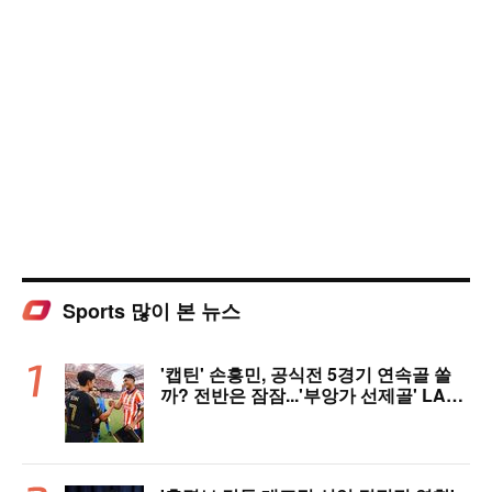
Sports 많이 본 뉴스
'캡틴' 손흥민, 공식전 5경기 연속골 쏠
까? 전반은 잠잠...'부앙가 선제골' LAF
C, 과달라하라와 1-1 전반 종료