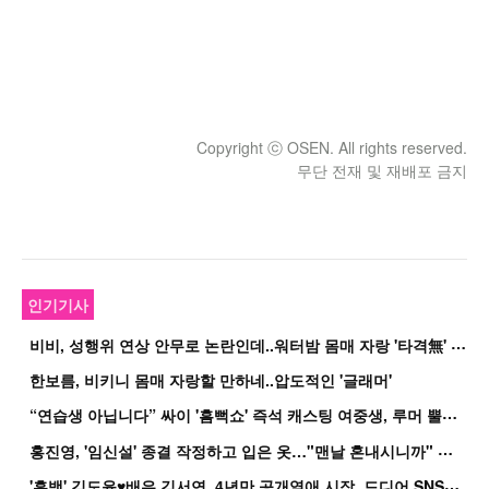
Copyright ⓒ OSEN. All rights reserved.
무단 전재 및 재배포 금지
인기기사
비
비, 성행위 연상 안무로 논란인데..워터밤 몸매 자랑 '타격無' 근황
한보름, 비키니 몸매 자랑할 만하네..압도적인 '글래머'
“
연습생 아닙니다” 싸이 '흠뻑쇼' 즉석 캐스팅 여중생, 루머 뿔났다[Oh!쎈 이...
홍
진영, '임신설' 종결 작정하고 입은 옷…"맨날 혼내시니까" 억울
'
흑백' 김도윤♥배우 김서연, 4년만 공개열애 시작..드디어 SNS에 노출 [핫피...