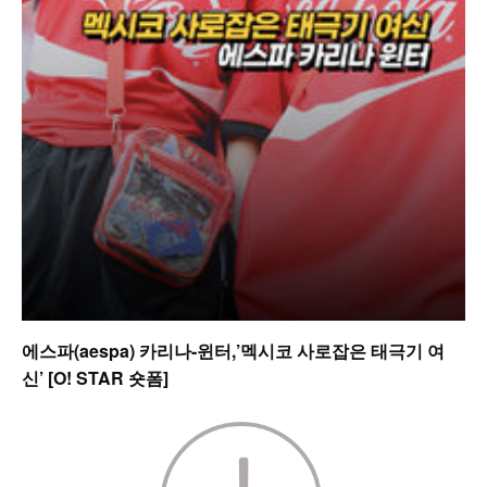
에스파(aespa) 카리나-윈터,’멕시코 사로잡은 태극기 여
신’ [O! STAR 숏폼]