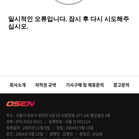
회사소개
저작권 규약
기사구매 및 제휴문의
광고문의
주소
서울시 마포구 양화진 4길 33-5(합정동 377-14) 평강빌딩 4층
전화
070-4352-5011
등록번호
서울 아 001114
등록일자
2005년 11월 9일
창립
2004년 9월 13일
창간
2004년 9월 23일
발행인
김영민
편집인
손남원