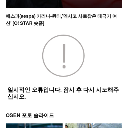
에스파(aespa) 카리나-윈터,’멕시코 사로잡은 태극기 여
신’ [O! STAR 숏폼]
OSEN 포토 슬라이드