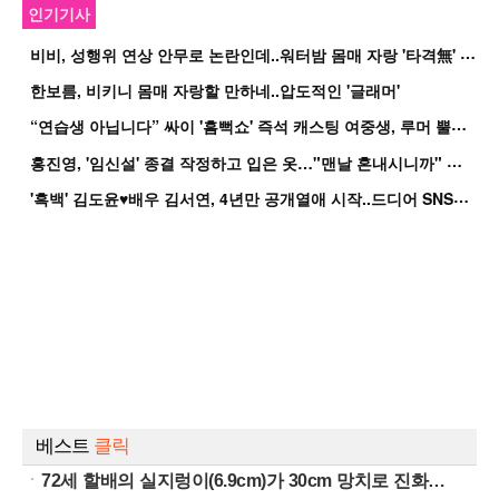
인기기사
비
비, 성행위 연상 안무로 논란인데..워터밤 몸매 자랑 '타격無' 근황
한보름, 비키니 몸매 자랑할 만하네..압도적인 '글래머'
“
연습생 아닙니다” 싸이 '흠뻑쇼' 즉석 캐스팅 여중생, 루머 뿔났다[Oh!쎈 이...
홍
진영, '임신설' 종결 작정하고 입은 옷…"맨날 혼내시니까" 억울
'
흑백' 김도윤♥배우 김서연, 4년만 공개열애 시작..드디어 SNS에 노출 [핫피...