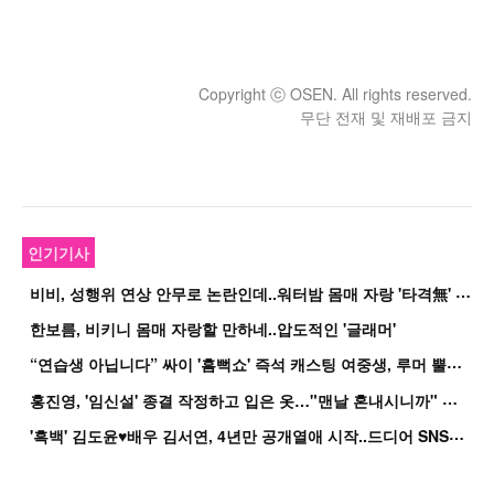
Copyright ⓒ OSEN. All rights reserved.
무단 전재 및 재배포 금지
인기기사
비
비, 성행위 연상 안무로 논란인데..워터밤 몸매 자랑 '타격無' 근황
한보름, 비키니 몸매 자랑할 만하네..압도적인 '글래머'
“
연습생 아닙니다” 싸이 '흠뻑쇼' 즉석 캐스팅 여중생, 루머 뿔났다[Oh!쎈 이...
홍
진영, '임신설' 종결 작정하고 입은 옷…"맨날 혼내시니까" 억울
'
흑백' 김도윤♥배우 김서연, 4년만 공개열애 시작..드디어 SNS에 노출 [핫피...