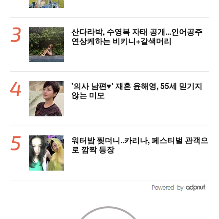
산다라박, 수영복 자태 공개...인어공주
연상케하는 비키니+갈색머리
'의사 남편♥' 재혼 윤해영, 55세 믿기지
않는 미모
워터밤 찢더니..카리나, 페스티벌 관객으
로 깜짝 등장