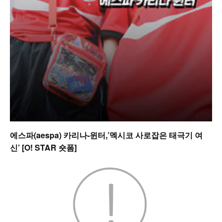
에스파(aespa) 카리나-윈터,’멕시코 사로잡은 태극기 여
신’ [O! STAR 숏폼]